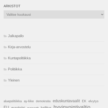
ARKISTOT
Arkistot
Jalkapallo
Kirja-arvostelu
Kuntapolitiikka
Politiikka
Yleinen
eduskuntavaalit
aluepolitiikka
ay-liike
EK
elvytys
demokratia
hyvinvointivaltio
EU
hallitus
eurokriisi
eurovaalit