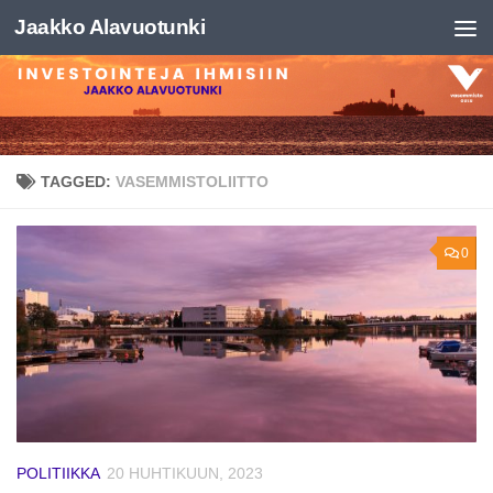
Jaakko Alavuotunki
Skip to content
TAGGED:
VASEMMISTOLIITTO
0
POLITIIKKA
20 HUHTIKUUN, 2023