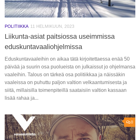
POLITIIKKA
11 HELMIKUUN, 2023
Liikunta-asiat paitsiossa useimmissa
eduskuntavaaliohjelmissa
Eduskuntavaaleihin on aikaa tätä kirjoitettaessa enää 50
päivää ja suurin osa puolueista on julkaissut jo ohjelmansa
vaaleihin. Talous on tärkeä osa politiikkaa ja näissäkin
vaaleissa on puhuttu paljon valtion velkaantumisesta ja
siitä, millaisilla toimenpiteillä saataisiin valtion kassaan
lisää rahaa ja...
0