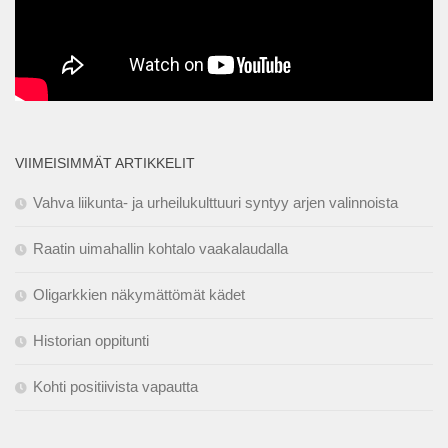
VIIMEISIMMÄT ARTIKKELIT
Vahva liikunta- ja urheilukulttuuri syntyy arjen valinnoista
Raatin uimahallin kohtalo vaakalaudalla
Oligarkkien näkymättömät kädet
Historian oppitunti
Kohti positiivista vapautta