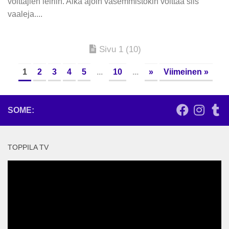
voittajien leiriin. Aika ajoin vasemmistokin voittaa siis
vaaleja....
Sivu 1 (10)
1
2
3
4
5
...
10
...
»
Viimeinen »
SOME:
TOPPILA TV