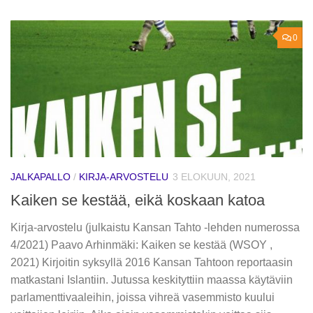
0
JALKAPALLO
/
KIRJA-ARVOSTELU
3 ELOKUUN, 2021
Kaiken se kestää, eikä koskaan katoa
Kirja-arvostelu (julkaistu Kansan Tahto -lehden numerossa
4/2021) Paavo Arhinmäki: Kaiken se kestää (WSOY ,
2021) Kirjoitin syksyllä 2016 Kansan Tahtoon reportaasin
matkastani Islantiin. Jutussa keskityttiin maassa käytäviin
parlamenttivaaleihin, joissa vihreä vasemmisto kuului