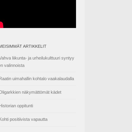
IMEISIMMÄT ARTIKKELIT
Vahva liikunta- ja urheilukulttuuri syntyy
en valinnoista
Raatin uimahallin kohtalo vaakalaudalla
Oligarkkien näkymättömät kädet
Historian oppitunti
Kohti positiivista vapautta