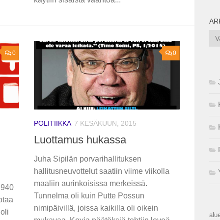
AR
Ark
0
0
POLITIIKKA
7 KESÄKUUN, 2015
Luottamus hukassa
Juha Sipilän porvarihallituksen
hallitusneuvottelut saatiin viime viikolla
maaliin aurinkoisissa merkeissä.
1940
Tunnelma oli kuin Putte Possun
otaa
nimipäivillä, joissa kaikilla oli oikein
oli
alue