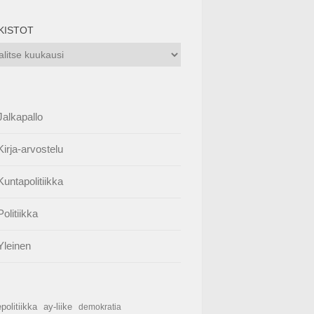
KISTOT
istot
Jalkapallo
Kirja-arvostelu
Kuntapolitiikka
Politiikka
Yleinen
politiikka
ay-liike
demokratia