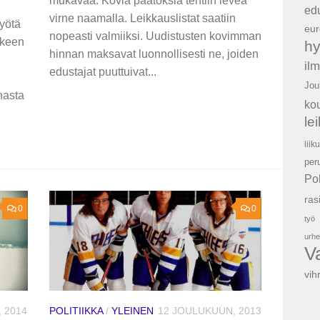
mukavaa. Kovia päätöksiä tehtiin leveä
ed
virne naamalla. Leikkauslistat saatiin
yötä
eur
nopeasti valmiiksi. Uudistusten kovimman
ikkeen
hy
hinnan maksavat luonnollisesti ne, joiden
il
edustajat puuttuivat...
Jou
nasta
ko
le
liik
per
Po
ras
0
0
työ
urhe
V
vih
 2014
POLITIIKKA
/
YLEINEN
12 JOULUKUUN, 2013