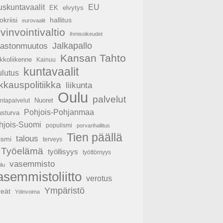
EU
uskuntavaalit
EK
elvytys
hallitus
okriisi
eurovaalit
vinvointivaltio
ihmisoikeudet
Jalkapallo
mastonmuutos
Kansan Tahto
kkoliikenne
Kainuu
kuntavaalit
ulutus
ikkauspolitiikka
liikunta
Oulu
palvelut
Nuoret
untapalvelut
Pohjois-Pohjanmaa
usturva
hjois-Suomi
populismi
porvarihallitus
Tien päällä
talous
ismi
terveys
Työelämä
työllisyys
työttömyys
vasemmisto
ilu
asemmistoliitto
verotus
Ympäristö
reät
Ydinvoima