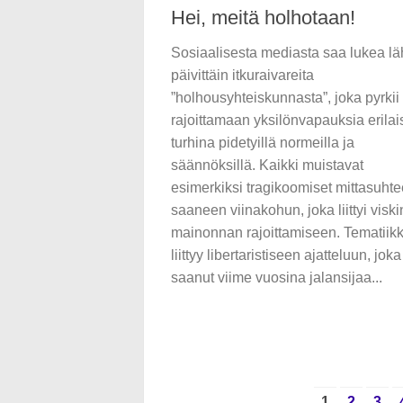
Hei, meitä holhotaan!
Sosiaalisesta mediasta saa lukea l
päivittäin itkuraivareita
”holhousyhteiskunnasta”, joka pyrkii
rajoittamaan yksilönvapauksia erilais
turhina pidetyillä normeilla ja
säännöksillä. Kaikki muistavat
esimerkiksi tragikoomiset mittasuhte
saaneen viinakohun, joka liittyi viski
mainonnan rajoittamiseen. Tematiik
liittyy libertaristiseen ajatteluun, jok
saanut viime vuosina jalansijaa...
1
2
3