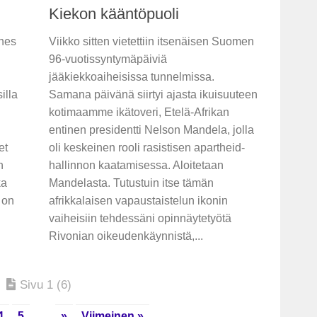
Kiekon kääntöpuoli
ähes
Viikko sitten vietettiin itsenäisen Suomen
96-vuotissyntymäpäiviä
jääkiekkoaiheisissa tunnelmissa.
illa
Samana päivänä siirtyi ajasta ikuisuuteen
kotimaamme ikätoveri, Etelä-Afrikan
entinen presidentti Nelson Mandela, jolla
et
oli keskeinen rooli rasistisen apartheid-
n
hallinnon kaatamisessa. Aloitetaan
ka
Mandelasta. Tutustuin itse tämän
a on
afrikkalaisen vapaustaistelun ikonin
vaiheisiin tehdessäni opinnäytetyötä
Rivonian oikeudenkäynnistä,...
Sivu 1 (6)
4
5
...
»
Viimeinen »