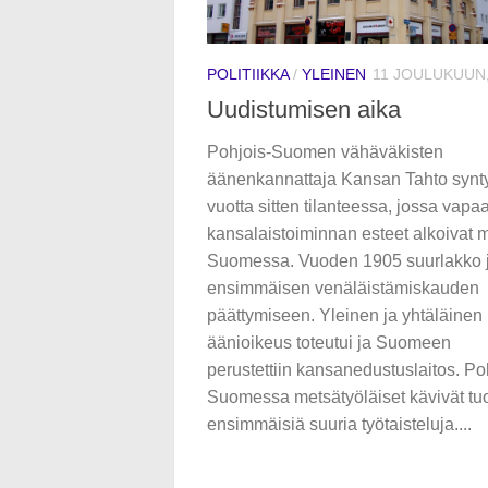
POLITIIKKA
/
YLEINEN
11 JOULUKUUN,
Uudistumisen aika
Pohjois-Suomen vähäväkisten
äänenkannattaja Kansan Tahto synt
vuotta sitten tilanteessa, jossa vapa
kansalaistoiminnan esteet alkoivat 
Suomessa. Vuoden 1905 suurlakko j
ensimmäisen venäläistämiskauden
päättymiseen. Yleinen ja yhtäläinen
äänioikeus toteutui ja Suomeen
perustettiin kansanedustuslaitos. Po
Suomessa metsätyöläiset kävivät tuo
ensimmäisiä suuria työtaisteluja....