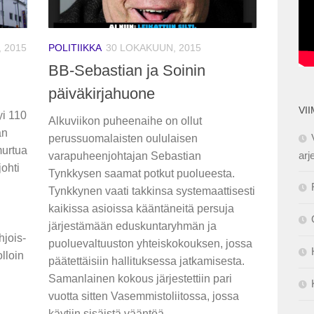
 2015
POLITIIKKA
30 LOKAKUUN, 2015
BB-Sebastian ja Soinin
päiväkirjahuone
VI
yi 110
Alkuviikon puheenaihe on ollut
an
perussuomalaisten oululaisen
murtua
arj
varapuheenjohtajan Sebastian
ohti
Tynkkysen saamat potkut puolueesta.
Tynkkynen vaati takkinsa systemaattisesti
kaikissa asioissa kääntäneitä persuja
järjestämään eduskuntaryhmän ja
hjois-
puoluevaltuuston yhteiskokouksen, jossa
lloin
päätettäisiin hallituksessa jatkamisesta.
Samanlainen kokous järjestettiin pari
vuotta sitten Vasemmistoliitossa, jossa
käytiin sisäistä vääntöä...