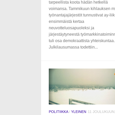
tarpeellista koota hädän hetkellä
voimansa. Tammikuun kihlauksen m
työnantajajärjestöt tunnustivat ay-li
ensimmäistä kertaa
neuvotteluosapuoleksi ja
järjestäytyneestä työmarkkinatoimin
tuli osa demokraattista yhteiskuntaa.
Julkilausumassa todettiin...
POLITIIKKA
/
YLEINEN
11 JOULUKUUN,