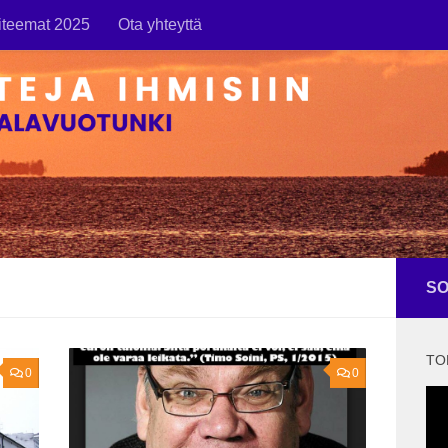
iteemat 2025
Ota yhteyttä
SO
TO
0
0