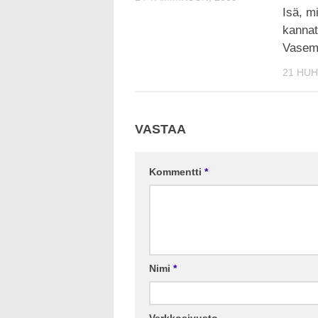
Isä, m
kanna
Vasemm
21 HUH
VASTAA
Kommentti
*
Nimi
*