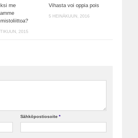
iksi me
Vihasta voi oppia pois
tamme
5 HEINÄKUUN, 2016
istoliittoa?
TIKUUN, 2015
Sähköpostiosoite
*