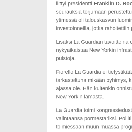
liittyi presidentti
Franklin D. Ro
seurauksia torjumaan perustettu
ytimessä oli talouskasvun luomine
investoinneilla, jotka rahoitettii
Lisäksi La Guardian tavoitteina o
nykyaikaistaa New Yorkin infrastr
puistoja.
Fiorello La Guardia ei tietystik
tarkasteltuna mikään pyhimys, k
ajassa ole. Hän kuitenkin onnist
New Yorkin lamasta.
La Guardia toimi kongressiedus
valintaansa pormestariksi. Poliit
toimiessaan muun muassa progres