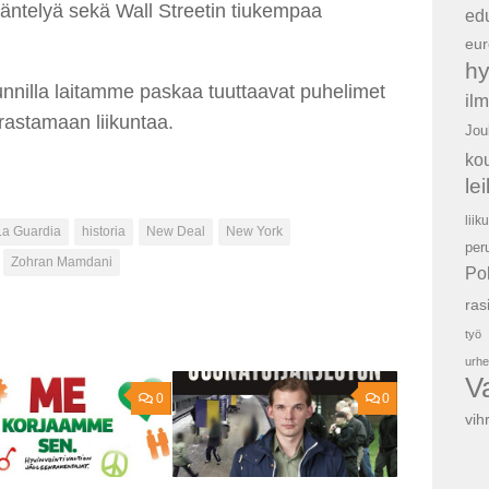
ääntelyä sekä Wall Streetin tiukempaa
ed
eur
hy
itunnilla laitamme paskaa tuuttaavat puhelimet
il
astamaan liikuntaa.
Jou
ko
le
liik
 La Guardia
historia
New Deal
New York
per
Zohran Mamdani
Po
ras
työ
urhe
V
0
0
vih