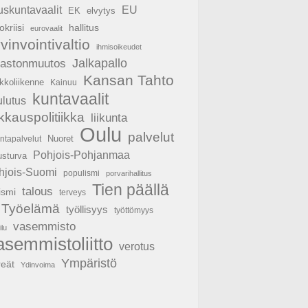
EU
uskuntavaalit
EK
elvytys
hallitus
okriisi
eurovaalit
vinvointivaltio
ihmisoikeudet
Jalkapallo
mastonmuutos
Kansan Tahto
kkoliikenne
Kainuu
kuntavaalit
ulutus
ikkauspolitiikka
liikunta
Oulu
palvelut
Nuoret
untapalvelut
Pohjois-Pohjanmaa
usturva
hjois-Suomi
populismi
porvarihallitus
Tien päällä
talous
ismi
terveys
Työelämä
työllisyys
työttömyys
vasemmisto
ilu
asemmistoliitto
verotus
Ympäristö
reät
Ydinvoima