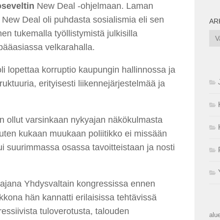
oseveltin
New Deal -ohjelmaan. Laman
 New Deal oli puhdasta sosialismia eli sen
AR
n tukemalla työllistymistä julkisilla
Ark
n pääasiassa velkarahalla.
li lopettaa korruptio kaupungin hallinnossa ja
uktuuria, erityisesti liikennejärjestelmää ja
ään ollut varsinkaan nykyajan näkökulmasta
uten kukaan muukaan poliitikko ei missään
ui suurimmassa osassa tavoitteistaan ja nosti
tajana Yhdysvaltain kongressissa ennen
ikkona hän kannatti erilaisissa tehtävissä
siivista tuloverotusta, talouden
alue