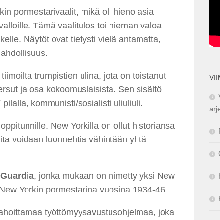
kin pormestarivaalit, mikä oli hieno asia
lloille. Tämä vaalitulos toi hieman valoa
lle. Näytöt ovat tietysti vielä antamatta,
ahdollisuus.
imoilta trumpistien ulina, jota on toistanut
VI
rsut ja osa kokoomuslaisista. Sen sisältö
ilalla, kommunisti/sosialisti uliuliuli.
arj
ppitunnille. New Yorkilla on ollut historiansa
ita voidaan luonnehtia vähintään yhtä
 Guardia
, jonka mukaan on nimetty yksi New
 New Yorkin pormestarina vuosina 1934-46.
n rahoittamaa työttömyysavustusohjelmaa, joka