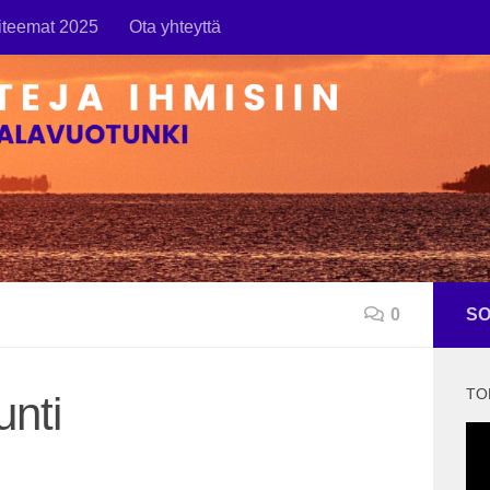
iteemat 2025
Ota yhteyttä
0
SO
TO
unti