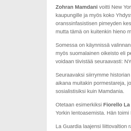
Zohran Mamdani
voitti New Yor
kaupungille ja myös koko Yhdysva
oranssinfasistisen pimeyden keske
mutta tämä on kuitenkin hieno m
Somessa on käynnissä valinnan ti
myös suomalainen oikeisto eli pe
voidaan tiivistää seuraavasti: NY p
Seuraavaksi siirrymme historian o
aikana muitakin pormestareja, jo
sosialistisiksi kuin Mamdania.
Otetaan esimerkiksi
Fiorello La
Yorkin lentoasemista. Hän toimi
La Guardia laajensi liittovaltio