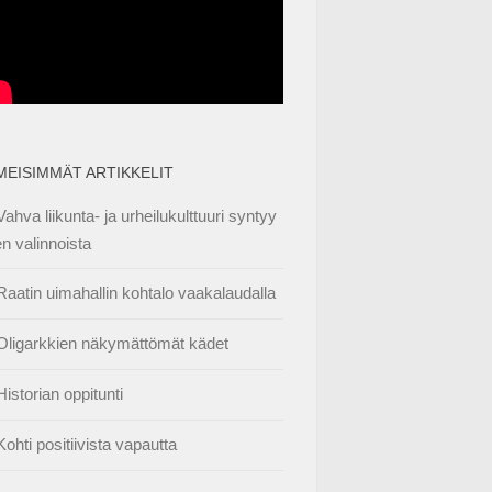
IMEISIMMÄT ARTIKKELIT
Vahva liikunta- ja urheilukulttuuri syntyy
en valinnoista
Raatin uimahallin kohtalo vaakalaudalla
Oligarkkien näkymättömät kädet
Historian oppitunti
Kohti positiivista vapautta