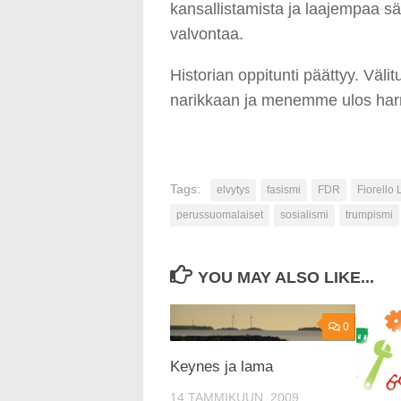
kansallistamista ja laajempaa s
valvontaa.
Historian oppitunti päättyy. Väl
narikkaan ja menemme ulos harr
Tags:
elvytys
fasismi
FDR
Fiorello
perussuomalaiset
sosialismi
trumpismi
YOU MAY ALSO LIKE...
0
Keynes ja lama
14 TAMMIKUUN, 2009