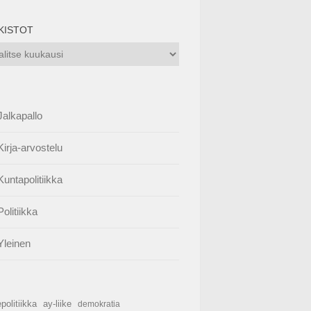
KISTOT
istot
Jalkapallo
Kirja-arvostelu
Kuntapolitiikka
Politiikka
Yleinen
politiikka
ay-liike
demokratia