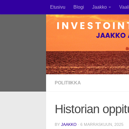
Etusivu
Blogi
Jaakko
Vaal
Skip to content
POLITIIKKA
Historian oppit
BY
JAAKKO
·
6 MARRASKUUN, 2025