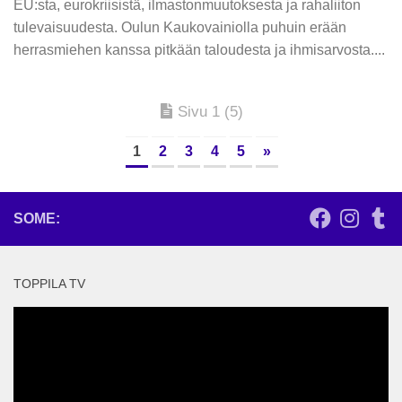
EU:sta, eurokriisistä, ilmastonmuutoksesta ja rahaliiton
tulevaisuudesta. Oulun Kaukovainiolla puhuin erään
herrasmiehen kanssa pitkään taloudesta ja ihmisarvosta....
Sivu 1 (5)
1
2
3
4
5
»
SOME:
TOPPILA TV