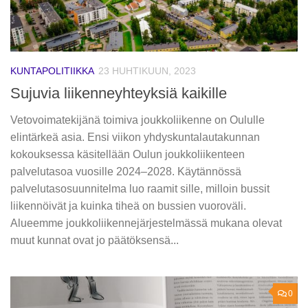
KUNTAPOLITIIKKA
23 HUHTIKUUN, 2023
Sujuvia liikenneyhteyksiä kaikille
Vetovoimatekijänä toimiva joukkoliikenne on Oululle
elintärkeä asia. Ensi viikon yhdyskuntalautakunnan
kokouksessa käsitellään Oulun joukkoliikenteen
palvelutasoa vuosille 2024–2028. Käytännössä
palvelutasosuunnitelma luo raamit sille, milloin bussit
liikennöivät ja kuinka tiheä on bussien vuoroväli.
Alueemme joukkoliikennejärjestelmässä mukana olevat
muut kunnat ovat jo päätöksensä...
0