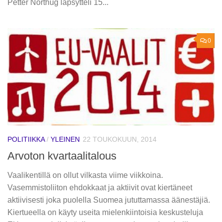
Petter Northug läpsytteli 15...
0
POLITIIKKA
/
YLEINEN
22 TOUKOKUUN, 2014
Arvoton kvartaalitalous
Vaalikentillä on ollut vilkasta viime viikkoina.
Vasemmistoliiton ehdokkaat ja aktiivit ovat kiertäneet
aktiivisesti joka puolella Suomea jututtamassa äänestäjiä.
Kiertueella on käyty useita mielenkiintoisia keskusteluja