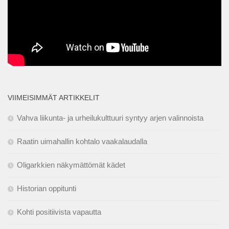
VIIMEISIMMÄT ARTIKKELIT
Vahva liikunta- ja urheilukulttuuri syntyy arjen valinnoista
Raatin uimahallin kohtalo vaakalaudalla
Oligarkkien näkymättömät kädet
Historian oppitunti
Kohti positiivista vapautta