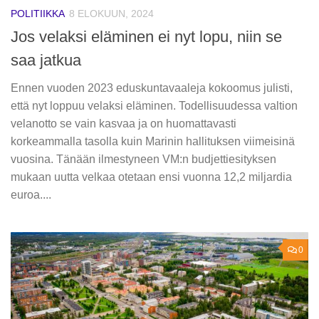
POLITIIKKA
8 ELOKUUN, 2024
Jos velaksi eläminen ei nyt lopu, niin se
saa jatkua
Ennen vuoden 2023 eduskuntavaaleja kokoomus julisti,
että nyt loppuu velaksi eläminen. Todellisuudessa valtion
velanotto se vain kasvaa ja on huomattavasti
korkeammalla tasolla kuin Marinin hallituksen viimeisinä
vuosina. Tänään ilmestyneen VM:n budjettiesityksen
mukaan uutta velkaa otetaan ensi vuonna 12,2 miljardia
euroa....
0