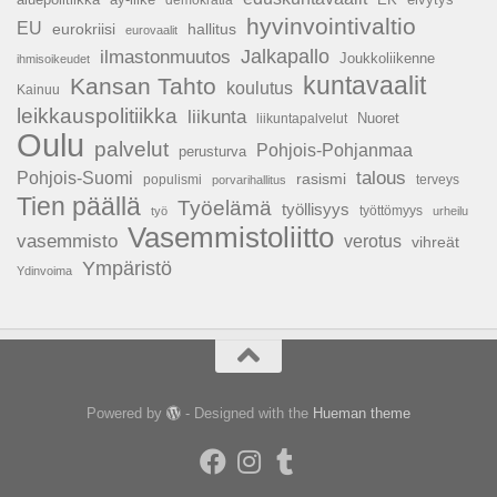
hyvinvointivaltio
EU
hallitus
eurokriisi
eurovaalit
Jalkapallo
ilmastonmuutos
Joukkoliikenne
ihmisoikeudet
kuntavaalit
Kansan Tahto
koulutus
Kainuu
leikkauspolitiikka
liikunta
Nuoret
liikuntapalvelut
Oulu
palvelut
Pohjois-Pohjanmaa
perusturva
talous
Pohjois-Suomi
rasismi
populismi
porvarihallitus
terveys
Tien päällä
Työelämä
työllisyys
työttömyys
työ
urheilu
Vasemmistoliitto
vasemmisto
verotus
vihreät
Ympäristö
Ydinvoima
Powered by
- Designed with the
Hueman theme