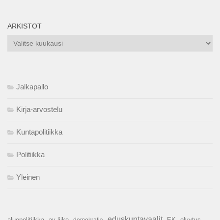
ARKISTOT
Arkistot
Jalkapallo
Kirja-arvostelu
Kuntapolitiikka
Politiikka
Yleinen
eduskuntavaalit
aluepolitiikka
ay-liike
EK
elvytys
demokratia