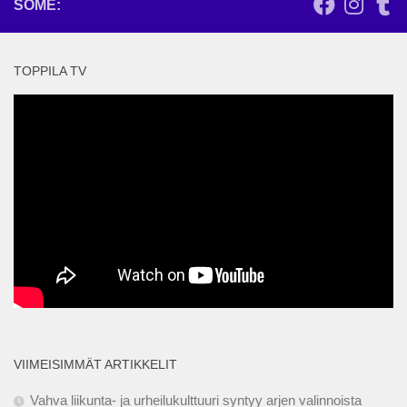
SOME:
TOPPILA TV
VIIMEISIMMÄT ARTIKKELIT
Vahva liikunta- ja urheilukulttuuri syntyy arjen valinnoista