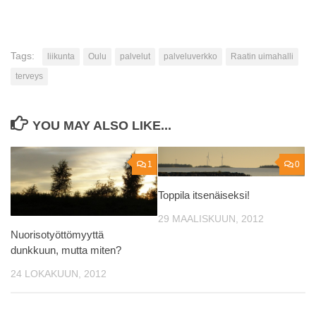
Tags:
liikunta
Oulu
palvelut
palveluverkko
Raatin uimahalli
terveys
YOU MAY ALSO LIKE...
1
0
Toppila itsenäiseksi!
29 MAALISKUUN, 2012
Nuorisotyöttömyyttä
dunkkuun, mutta miten?
24 LOKAKUUN, 2012