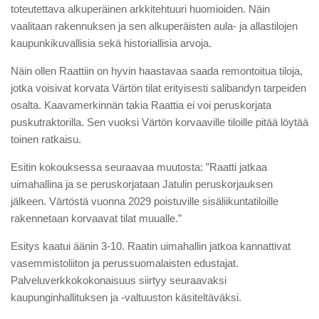
toteutettava alkuperäinen arkkitehtuuri huomioiden. Näin
vaalitaan rakennuksen ja sen alkuperäisten aula- ja allastilojen
kaupunkikuvallisia sekä historiallisia arvoja.
Näin ollen Raattiin on hyvin haastavaa saada remontoitua tiloja,
jotka voisivat korvata Värtön tilat erityisesti salibandyn tarpeiden
osalta. Kaavamerkinnän takia Raattia ei voi peruskorjata
puskutraktorilla. Sen vuoksi Värtön korvaaville tiloille pitää löytää
toinen ratkaisu.
Esitin kokouksessa seuraavaa muutosta: ”Raatti jatkaa
uimahallina ja se peruskorjataan Jatulin peruskorjauksen
jälkeen. Värtöstä vuonna 2029 poistuville sisäliikuntatiloille
rakennetaan korvaavat tilat muualle.”
Esitys kaatui äänin 3-10. Raatin uimahallin jatkoa kannattivat
vasemmistoliiton ja perussuomalaisten edustajat.
Palveluverkkokokonaisuus siirtyy seuraavaksi
kaupunginhallituksen ja -valtuuston käsiteltäväksi.