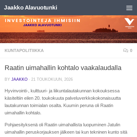
Jaakko Alavuotunki
Skip to content
KUNTAPOLITIIKKA
0
Raatin uimahallin kohtalo vaakalaudalla
BY
JAAKKO
·
21 TOUKOKUUN, 2026
Hyvinvointi-, kulttuuri- ja liikuntalautakunnan kokouksessa
käsiteltiin eilen 20. toukokuuta palveluverkkokokonaisuutta
lautakunnan toimialan osalta. Kuumin peruna oli Raatin
uimahallin kohtalo.
Pohjaesityksenä oli Raatin uimahallista luopuminen Jatulin
uimahallin peruskorjauksen jälkeen tai kun tekninen kunto sitä