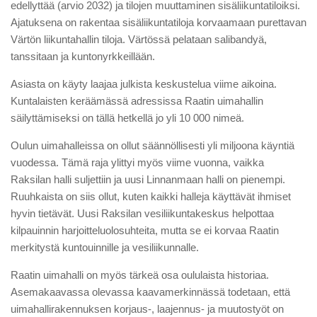
edellyttää (arvio 2032) ja tilojen muuttaminen sisäliikuntatiloiksi.
Ajatuksena on rakentaa sisäliikuntatiloja korvaamaan purettavan
Värtön liikuntahallin tiloja. Värtössä pelataan salibandyä,
tanssitaan ja kuntonyrkkeillään.
Asiasta on käyty laajaa julkista keskustelua viime aikoina.
Kuntalaisten keräämässä adressissa Raatin uimahallin
säilyttämiseksi on tällä hetkellä jo yli 10 000 nimeä.
Oulun uimahalleissa on ollut säännöllisesti yli miljoona käyntiä
vuodessa. Tämä raja ylittyi myös viime vuonna, vaikka
Raksilan halli suljettiin ja uusi Linnanmaan halli on pienempi.
Ruuhkaista on siis ollut, kuten kaikki halleja käyttävät ihmiset
hyvin tietävät. Uusi Raksilan vesiliikuntakeskus helpottaa
kilpauinnin harjoitteluolosuhteita, mutta se ei korvaa Raatin
merkitystä kuntouinnille ja vesiliikunnalle.
Raatin uimahalli on myös tärkeä osa oululaista historiaa.
Asemakaavassa olevassa kaavamerkinnässä todetaan, että
uimahallirakennuksen korjaus-, laajennus- ja muutostyöt on