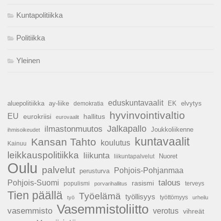
Kuntapolitiikka
Politiikka
Yleinen
eduskuntavaalit
aluepolitiikka
ay-liike
EK
elvytys
demokratia
hyvinvointivaltio
EU
hallitus
eurokriisi
eurovaalit
Jalkapallo
ilmastonmuutos
Joukkoliikenne
ihmisoikeudet
kuntavaalit
Kansan Tahto
koulutus
Kainuu
leikkauspolitiikka
liikunta
Nuoret
liikuntapalvelut
Oulu
palvelut
Pohjois-Pohjanmaa
perusturva
talous
Pohjois-Suomi
rasismi
populismi
porvarihallitus
terveys
Tien päällä
Työelämä
työllisyys
työttömyys
työ
urheilu
Vasemmistoliitto
vasemmisto
verotus
vihreät