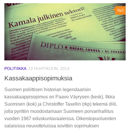
0
POLITIIKKA
13 HUHTIKUUN, 2014
Kassakaappisopimuksia
Suomen poliittisen historian legendaarisin
kassakaappisopimus on Paavo Väyrysen (kesk), Ilkka
Suomisen (kok) ja Christoffer Taxellin (rkp) tekemä diili,
jolla pyrittiin muodostamaan Suomeen porvarihallitus
vuoden 1987 eduskuntavaaleissa. Oikeistopuolueiden
salaisissa neuvotteluissa sovittiin sopimuksen