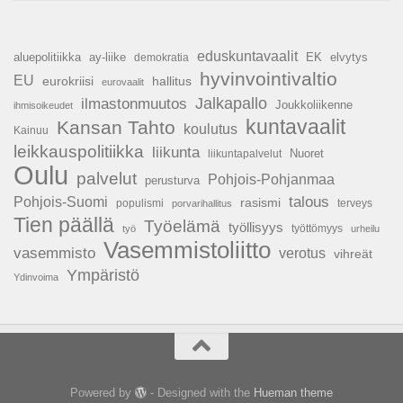
eduskuntavaalit
aluepolitiikka
ay-liike
EK
elvytys
demokratia
hyvinvointivaltio
EU
hallitus
eurokriisi
eurovaalit
Jalkapallo
ilmastonmuutos
Joukkoliikenne
ihmisoikeudet
kuntavaalit
Kansan Tahto
koulutus
Kainuu
leikkauspolitiikka
liikunta
Nuoret
liikuntapalvelut
Oulu
palvelut
Pohjois-Pohjanmaa
perusturva
talous
Pohjois-Suomi
rasismi
populismi
porvarihallitus
terveys
Tien päällä
Työelämä
työllisyys
työttömyys
työ
urheilu
Vasemmistoliitto
vasemmisto
verotus
vihreät
Ympäristö
Ydinvoima
Powered by
- Designed with the
Hueman theme