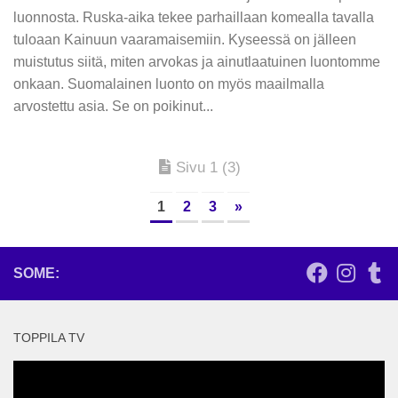
luonnosta. Ruska-aika tekee parhaillaan komealla tavalla
tuloaan Kainuun vaaramaisemiin. Kyseessä on jälleen
muistutus siitä, miten arvokas ja ainutlaatuinen luontomme
onkaan. Suomalainen luonto on myös maailmalla
arvostettu asia. Se on poikinut...
Sivu 1 (3)
1
2
3
»
SOME:
TOPPILA TV