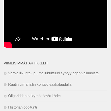
VIIMEISIMMÄT ARTIKKELIT
Vahva liikunta- ja urheilukulttuuri syntyy arjen valinnoista
Raatin uimahallin kohtalo vaakalaudalla
Oligarkkien näkymättömät kädet
Historian oppitunti