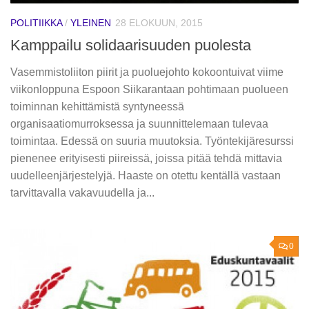
POLITIIKKA
/
YLEINEN
28 ELOKUUN, 2015
Kamppailu solidaarisuuden puolesta
Vasemmistoliiton piirit ja puoluejohto kokoontuivat viime
viikonloppuna Espoon Siikarantaan pohtimaan puolueen
toiminnan kehittämistä syntyneessä
organisaatiomurroksessa ja suunnittelemaan tulevaa
toimintaa. Edessä on suuria muutoksia. Työntekijäresurssi
pienenee erityisesti piireissä, joissa pitää tehdä mittavia
uudelleenjärjestelyjä. Haaste on otettu kentällä vastaan
tarvittavalla vakavuudella ja...
0