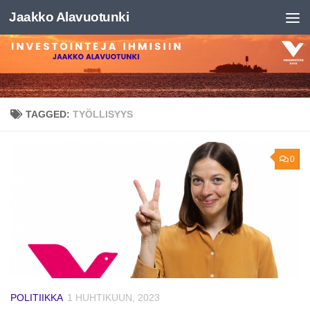
Jaakko Alavuotunki
Skip to content
TAGGED:
TYÖLLISYYS
0
POLITIIKKA
1 HUHTIKUUN, 2023