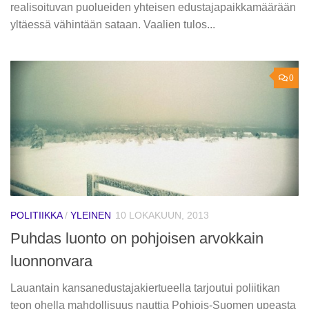
realisoituvan puolueiden yhteisen edustajapaikkamäärään
yltäessä vähintään sataan. Vaalien tulos...
0
POLITIIKKA
/
YLEINEN
10 LOKAKUUN, 2013
Puhdas luonto on pohjoisen arvokkain
luonnonvara
Lauantain kansanedustajakiertueella tarjoutui poliitikan
teon ohella mahdollisuus nauttia Pohjois-Suomen upeasta