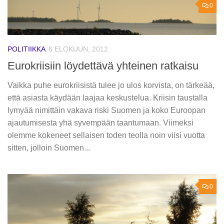
0
POLITIIKKA
6 ELOKUUN, 2012
Eurokriisiin löydettävä yhteinen ratkaisu
Vaikka puhe eurokriisistä tulee jo ulos korvista, on tärkeää,
että asiasta käydään laajaa keskustelua. Kriisin taustalla
lymyää nimittäin vakava riski Suomen ja koko Euroopan
ajautumisesta yhä syvempään taantumaan. Viimeksi
olemme kokeneet sellaisen toden teolla noin viisi vuotta
sitten, jolloin Suomen...
0