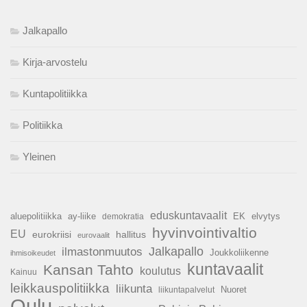
Jalkapallo
Kirja-arvostelu
Kuntapolitiikka
Politiikka
Yleinen
eduskuntavaalit
aluepolitiikka
ay-liike
EK
elvytys
demokratia
hyvinvointivaltio
EU
hallitus
eurokriisi
eurovaalit
Jalkapallo
ilmastonmuutos
Joukkoliikenne
ihmisoikeudet
kuntavaalit
Kansan Tahto
koulutus
Kainuu
leikkauspolitiikka
liikunta
Nuoret
liikuntapalvelut
Oulu