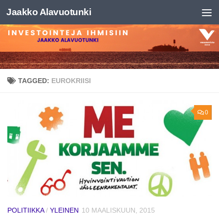
Jaakko Alavuotunki
Skip to content
TAGGED:
EUROKRIISI
0
POLITIIKKA
/
YLEINEN
10 MAALISKUUN, 2015