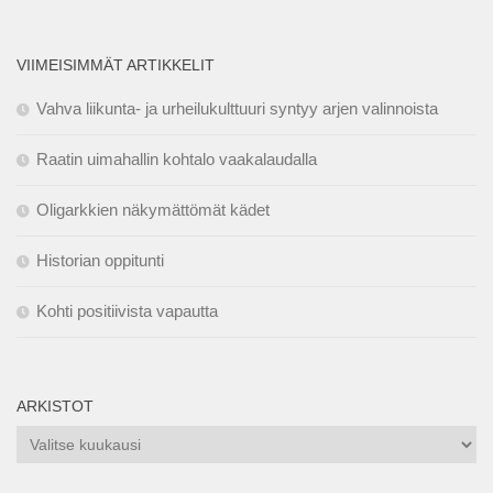
VIIMEISIMMÄT ARTIKKELIT
Vahva liikunta- ja urheilukulttuuri syntyy arjen valinnoista
Raatin uimahallin kohtalo vaakalaudalla
Oligarkkien näkymättömät kädet
Historian oppitunti
Kohti positiivista vapautta
ARKISTOT
Arkistot