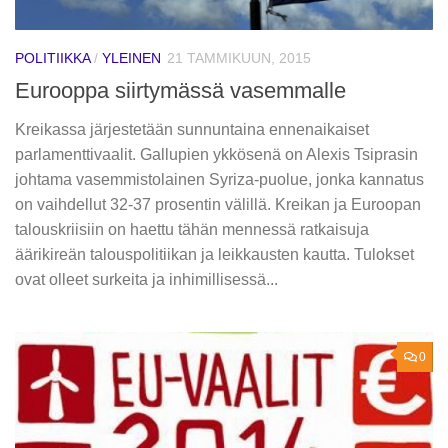
POLITIIKKA
/
YLEINEN
21 TAMMIKUUN, 2015
Eurooppa siirtymässä vasemmalle
Kreikassa järjestetään sunnuntaina ennenaikaiset
parlamenttivaalit. Gallupien ykkösenä on Alexis Tsiprasin
johtama vasemmistolainen Syriza-puolue, jonka kannatus
on vaihdellut 32-37 prosentin välillä. Kreikan ja Euroopan
talouskriisiin on haettu tähän mennessä ratkaisuja
äärikireän talouspolitiikan ja leikkausten kautta. Tulokset
ovat olleet surkeita ja inhimillisessä...
0