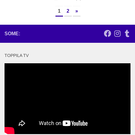
1
2
»
SOME:
TOPPILA TV