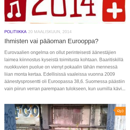
POLITIIKKA
20 MAALISKUUN, 2014
Ihmisten vai pääoman Eurooppa?
Eurovaalien ongelma on ollut perinteisesti äänestäjien
laimea kiinnostus kyseistä toimitusta kohtaan. Baaritiskillä
nuokkuvien puolue on vienyt pokaalin tähän mennessä
liian monta kertaa. Edellisissä vaaleissa vuonna 2009
äänestysprosentti oli Euroopassa 38,6. Suomessa päästiin
vain piirun verran parempaan tulokseen, kun uurnilla kävi...
0