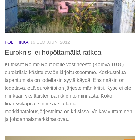
POLITIIKKA
16 ELOKUUN, 2012
Eurokriisi ei höpöttämällä ratkea
Kiitokset Raimo Rautiolalle vastineesta (Kaleva 10.8.)
eurokriisiä käsittelevään kirjoitukseemme. Keskustelua
tapahtumista on todellakin syytä käydä. Ensinnäkin on
todettava, että eurokriisi on järjestelmän kriisi. Kyse ei ole
niinkään yksittäisten pankkien toiminnasta. Koko
finanssikapitalismin saastuttama
markkinatalousjärjestelmä on kriisissä. Velkavivuttaminen
ja johdannaismarkkinat ovat...