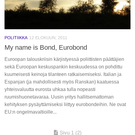
POLITIIKKA
12 ELOKUUN, 2011
My name is Bond, Eurobond
Euroopan talouskriisin kärjistyessä poliittisten päättäjien
sekä Euroopan keskuspankin keskuudessa on pohdittu
kuumeisesti keinoja tilanteen ratkaisemiseksi. Italian ja
Espanjan (ja mahdollisesti myös Ranskan) kaatuessa
yhteisvaluutta eurosta uhkaa tulla nopeasti
ruumishuonetavaraa. Uusin yritys hallitsemattoman
kehityksen pysäyttämiseksi liittyy eurobondeihin. Ne ovat
EU:n ongelmavaltioille...
Sivu 1 (2)