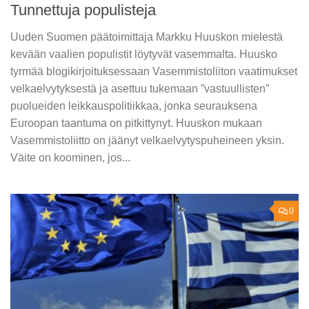
Tunnettuja populisteja
Uuden Suomen päätoimittaja Markku Huuskon mielestä
kevään vaalien populistit löytyvät vasemmalta. Huusko
tyrmää blogikirjoituksessaan Vasemmistoliiton vaatimukset
velkaelvytyksestä ja asettuu tukemaan ”vastuullisten”
puolueiden leikkauspolitiikkaa, jonka seurauksena
Euroopan taantuma on pitkittynyt. Huuskon mukaan
Vasemmistoliitto on jäänyt velkaelvytyspuheineen yksin.
Väite on koominen, jos...
0