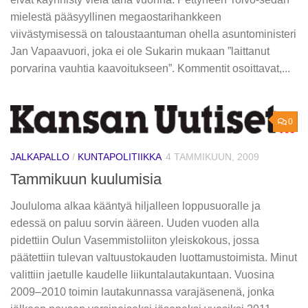
mielestä pääsyyllinen megaostarihankkeen
viivästymisessä on taloustaantuman ohella asuntoministeri
Jan Vapaavuori, joka ei ole Sukarin mukaan ”laittanut
porvarina vauhtia kaavoitukseen”. Kommentit osoittavat,...
0
JALKAPALLO
/
KUNTAPOLITIIKKA
4 TAMMIKUUN, 2009
Tammikuun kuulumisia
Joululoma alkaa kääntyä hiljalleen loppusuoralle ja
edessä on paluu sorvin ääreen. Uuden vuoden alla
pidettiin Oulun Vasemmistoliiton yleiskokous, jossa
päätettiin tulevan valtuustokauden luottamustoimista. Minut
valittiin jaetulle kaudelle liikuntalautakuntaan. Vuosina
2009–2010 toimin lautakunnassa varajäsenenä, jonka