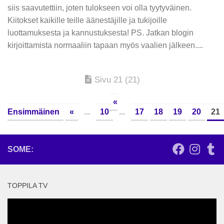
siis saavutettiin, joten tulokseen voi olla tyytyväinen.
Kiitokset kaikille teille äänestäjille ja tukijoille
luottamuksesta ja kannustuksesta! PS. Jatkan blogin
kirjoittamista normaaliin tapaan myös vaalien jälkeen....
Sivu 21 (21)
«
Ensimmäinen
«
...
10
...
17
18
19
20
21
SOME:
TOPPILA TV