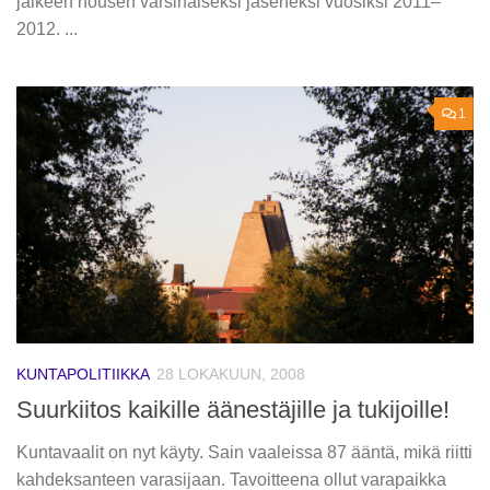
jälkeen nousen varsinaiseksi jäseneksi vuosiksi 2011–
2012. ...
1
KUNTAPOLITIIKKA
28 LOKAKUUN, 2008
Suurkiitos kaikille äänestäjille ja tukijoille!
Kuntavaalit on nyt käyty. Sain vaaleissa 87 ääntä, mikä riitti
kahdeksanteen varasijaan. Tavoitteena ollut varapaikka