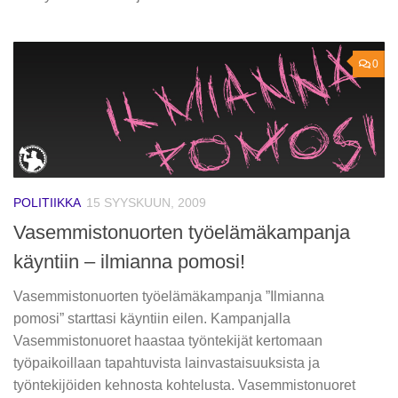
0
POLITIIKKA
15 SYYSKUUN, 2009
Vasemmistonuorten työelämäkampanja
käyntiin – ilmianna pomosi!
Vasemmistonuorten työelämäkampanja ”Ilmianna
pomosi” starttasi käyntiin eilen. Kampanjalla
Vasemmistonuoret haastaa työntekijät kertomaan
työpaikoillaan tapahtuvista lainvastaisuuksista ja
työntekijöiden kehnosta kohtelusta. Vasemmistonuoret