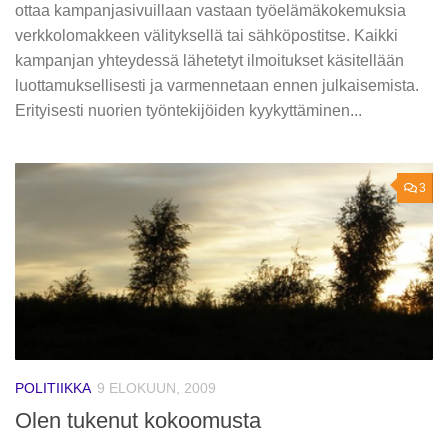
ottaa kampanjasivuillaan vastaan työelämäkokemuksia
verkkolomakkeen välityksellä tai sähköpostitse. Kaikki
kampanjan yhteydessä lähetetyt ilmoitukset käsitellään
luottamuksellisesti ja varmennetaan ennen julkaisemista.
Erityisesti nuorien työntekijöiden kyykyttäminen...
3
POLITIIKKA
9 ELOKUUN, 2009
Olen tukenut kokoomusta