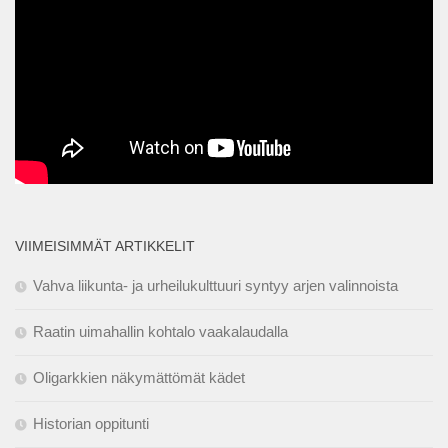
VIIMEISIMMÄT ARTIKKELIT
Vahva liikunta- ja urheilukulttuuri syntyy arjen valinnoista
Raatin uimahallin kohtalo vaakalaudalla
Oligarkkien näkymättömät kädet
Historian oppitunti