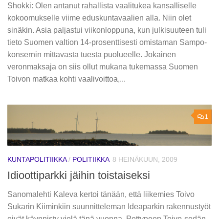
Shokki: Olen antanut rahallista vaalitukea kansalliselle
kokoomukselle viime eduskuntavaalien alla. Niin olet
sinäkin. Asia paljastui viikonloppuna, kun julkisuuteen tuli
tieto Suomen valtion 14-prosenttisesti omistaman Sampo-
konsernin mittavasta tuesta puolueelle. Jokainen
veronmaksaja on siis ollut mukana tukemassa Suomen
Toivon matkaa kohti vaalivoittoa,...
1
KUNTAPOLITIIKKA
/
POLITIIKKA
8 HEINÄKUUN, 2009
Idioottiparkki jäihin toistaiseksi
Sanomalehti Kaleva kertoi tänään, että liikemies Toivo
Sukarin Kiiminkiin suunnitteleman Ideaparkin rakennustyöt
eivät käynnisty vielä tänä vuonna. Pettyneen Toivo-sedän