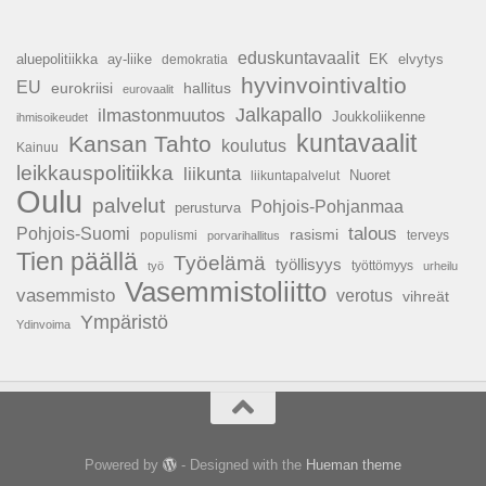
eduskuntavaalit
aluepolitiikka
ay-liike
EK
elvytys
demokratia
hyvinvointivaltio
EU
hallitus
eurokriisi
eurovaalit
Jalkapallo
ilmastonmuutos
Joukkoliikenne
ihmisoikeudet
kuntavaalit
Kansan Tahto
koulutus
Kainuu
leikkauspolitiikka
liikunta
Nuoret
liikuntapalvelut
Oulu
palvelut
Pohjois-Pohjanmaa
perusturva
talous
Pohjois-Suomi
rasismi
populismi
porvarihallitus
terveys
Tien päällä
Työelämä
työllisyys
työttömyys
työ
urheilu
Vasemmistoliitto
vasemmisto
verotus
vihreät
Ympäristö
Ydinvoima
Powered by
- Designed with the
Hueman theme