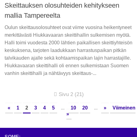
Skeittauksen olosuhteiden kehitykseen
mallia Tampereelta
Oulun skeittausolosuhteet ovat viime vuosina heikentyneet
merkittävästi Hiukkavaaran skeittihallin sulkemisen myötä.
Halli toimi vuodesta 2000 lähtien paikallisen skeittiyhteisön
keskuksena, tarjoten laadukkaan harrastuspaikan pitkän
talvikauden ajalle sekä kohtaamispaikan lajin harrastajille.
Hiukkavaaran skeittihalli oli ennen sulkemistaan Suomen
vanhin skeittihalli ja nähtävyys skeittaus-...
Sivu 2 (21)
«
1
2
3
4
5
...
10
20
...
»
Viimeinen
»
SOME: