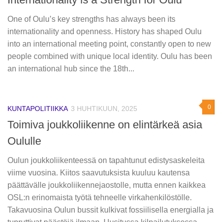
One of Oulu’s key strengths has always been its
internationality and openness. History has shaped Oulu
into an international meeting point, constantly open to new
people combined with unique local identity. Oulu has been
an international hub since the 18th...
0
KUNTAPOLITIIKKA
3 HUHTIKUUN, 2025
Toimiva joukkoliikenne on elintärkeä asia
Oululle
Oulun joukkoliikenteessä on tapahtunut edistysaskeleita
viime vuosina. Kiitos saavutuksista kuuluu kautensa
päättävälle joukkoliikennejaostolle, mutta ennen kaikkea
OSL:n erinomaista työtä tehneelle virkahenkilöstölle.
Takavuosina Oulun bussit kulkivat fossiilisella energialla ja