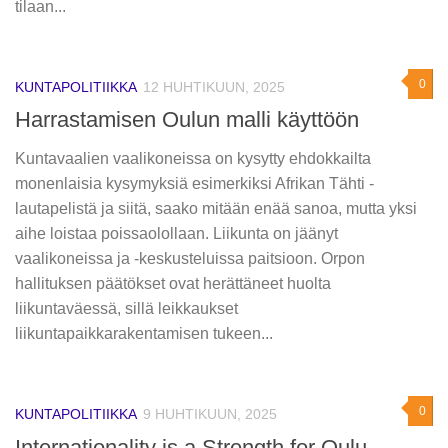
tilaan...
0
KUNTAPOLITIIKKA
12 HUHTIKUUN, 2025
Harrastamisen Oulun malli käyttöön
Kuntavaalien vaalikoneissa on kysytty ehdokkailta
monenlaisia kysymyksiä esimerkiksi Afrikan Tähti -
lautapelistä ja siitä, saako mitään enää sanoa, mutta yksi
aihe loistaa poissaolollaan. Liikunta on jäänyt
vaalikoneissa ja -keskusteluissa paitsioon. Orpon
hallituksen päätökset ovat herättäneet huolta
liikuntaväessä, sillä leikkaukset
liikuntapaikkarakentamisen tukeen...
0
KUNTAPOLITIIKKA
9 HUHTIKUUN, 2025
Internationality is a Strength for Oulu