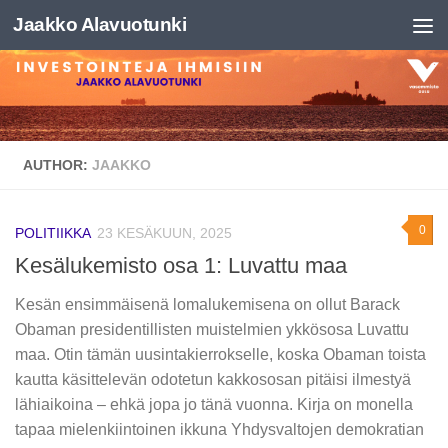
Jaakko Alavuotunki
Skip to content
AUTHOR:
JAAKKO
0
POLITIIKKA
23 KESÄKUUN, 2025
Kesälukemisto osa 1: Luvattu maa
Kesän ensimmäisenä lomalukemisena on ollut Barack
Obaman presidentillisten muistelmien ykkösosa Luvattu
maa. Otin tämän uusintakierrokselle, koska Obaman toista
kautta käsittelevän odotetun kakkososan pitäisi ilmestyä
lähiaikoina – ehkä jopa jo tänä vuonna. Kirja on monella
tapaa mielenkiintoinen ikkuna Yhdysvaltojen demokratian