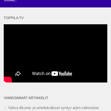
TOPPILA TV
VIIMEISIMMÄT ARTIKKELIT
Vahva liikunta- ja urheilukulttuuri syntyy arjen valinnoista