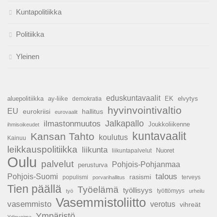
Kuntapolitiikka
Politiikka
Yleinen
eduskuntavaalit
aluepolitiikka
ay-liike
EK
elvytys
demokratia
hyvinvointivaltio
EU
hallitus
eurokriisi
eurovaalit
Jalkapallo
ilmastonmuutos
Joukkoliikenne
ihmisoikeudet
kuntavaalit
Kansan Tahto
koulutus
Kainuu
leikkauspolitiikka
liikunta
Nuoret
liikuntapalvelut
Oulu
palvelut
Pohjois-Pohjanmaa
perusturva
talous
Pohjois-Suomi
rasismi
populismi
porvarihallitus
terveys
Tien päällä
Työelämä
työllisyys
työttömyys
työ
urheilu
Vasemmistoliitto
vasemmisto
verotus
vihreät
Ympäristö