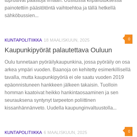
tupruttivat päästöjä ilmaan. Uusitussa kilpailutuksessa
painotettiin päästötöntä vaihtoehtoa ja tällä hetkellä
sähköbussien...
0
KUNTAPOLITIIKKA
18 MAALISKUUN, 2025
Kau­pun­ki­pyö­rät pa­lau­tet­ta­va Ouluun
Oulu tunnetaan pyöräilykaupunkina, jossa pyöräily on osa
arkea ympäri vuoden. Baanoja on kehitetty esimerkillisellä
tavalla, mutta kaupunkipyöriä ei ole saatu vuoden 2019
epäonnistuneen hankkeen jälkeen takaisin. Tuolloin
homman kaatoivat heikko hankintaosaaminen ja sen
seurauksena syntynyt tarpeeton poliittinen
kissanhännänveto. Uudella kaupunginvaltuustolla...
0
KUNTAPOLITIIKKA
6 MAALISKUUN, 2025