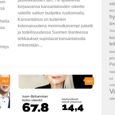
jättileikkausten tien. He ajattelevat
onin
ed
korjaavansa kansantalouden oikeille
ssä
eur
raiteille valtion budjettia rusikoimalla.
hy
Kansantalous on kuitenkin
ohella
il
kokonaisuutena monimutkaisempi paketti
sia
Jou
ja todellisuudessa Suomen tilanteessa
ko
leikkaukset supistavat kansantaloutta
le
entisestään....
ehitys
liik
per
Po
ras
työ
0
0
urhe
V
vih