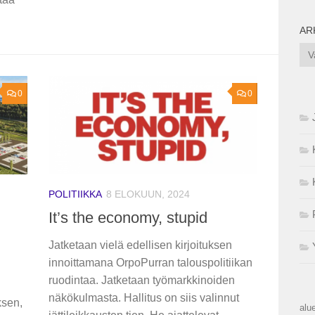
AR
Ark
0
0
POLITIIKKA
8 ELOKUUN, 2024
It’s the economy, stupid
Jatketaan vielä edellisen kirjoituksen
innoittamana OrpoPurran talouspolitiikan
ruodintaa. Jatketaan työmarkkinoiden
näkökulmasta. Hallitus on siis valinnut
ksen,
alue