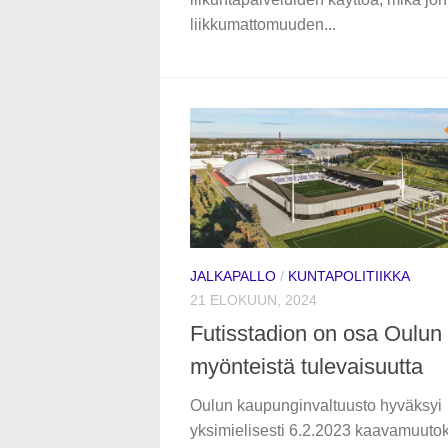
liikkumattomuuden...
JALKAPALLO
/
KUNTAPOLITIIKKA
21 ELOKUUN, 2024
Futisstadion on osa Oulun
myönteistä tulevaisuutta
Oulun kaupunginvaltuusto hyväksyi
yksimielisesti 6.2.2023 kaavamuuto