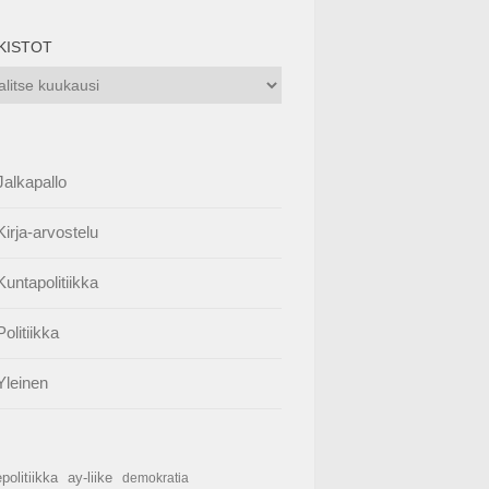
KISTOT
istot
Jalkapallo
Kirja-arvostelu
Kuntapolitiikka
Politiikka
Yleinen
politiikka
ay-liike
demokratia