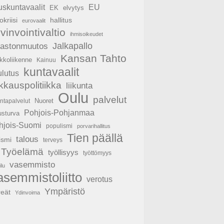
EU
uskuntavaalit
EK
elvytys
hallitus
okriisi
eurovaalit
vinvointivaltio
ihmisoikeudet
Jalkapallo
mastonmuutos
Kansan Tahto
kkoliikenne
Kainuu
kuntavaalit
ulutus
ikkauspolitiikka
liikunta
Oulu
palvelut
Nuoret
untapalvelut
Pohjois-Pohjanmaa
usturva
hjois-Suomi
populismi
porvarihallitus
Tien päällä
talous
ismi
terveys
Työelämä
työllisyys
työttömyys
vasemmisto
ilu
asemmistoliitto
verotus
Ympäristö
reät
Ydinvoima