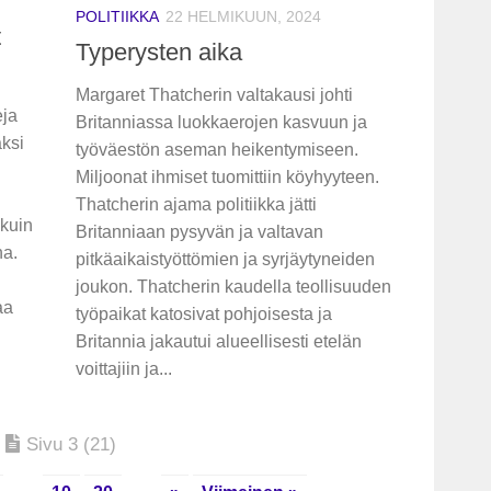
POLITIIKKA
22 HELMIKUUN, 2024
t
Typerysten aika
Margaret Thatcherin valtakausi johti
ja
Britanniassa luokkaerojen kasvuun ja
aksi
työväestön aseman heikentymiseen.
Miljoonat ihmiset tuomittiin köyhyyteen.
Thatcherin ajama politiikka jätti
 kuin
Britanniaan pysyvän ja valtavan
na.
pitkäaikaistyöttömien ja syrjäytyneiden
joukon. Thatcherin kaudella teollisuuden
aa
työpaikat katosivat pohjoisesta ja
Britannia jakautui alueellisesti etelän
voittajiin ja...
Sivu 3 (21)