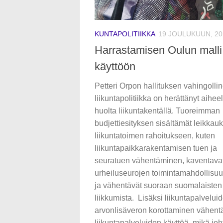
KUNTAPOLITIIKKA
19 JOULUKUUN, 20
Harrastamisen Oulun malli
käyttöön
Petteri Orpon hallituksen vahingolli
liikuntapolitiikka on herättänyt aiheel
huolta liikuntakentällä. Tuoreimman
budjettiesityksen sisältämät leikkau
liikuntatoimen rahoitukseen, kuten
liikuntapaikkarakentamisen tuen ja
seuratuen vähentäminen, kaventava
urheiluseurojen toimintamahdollisuu
ja vähentävät suoraan suomalaisten
liikkumista. Lisäksi liikuntapalvelui
arvonlisäveron korottaminen vähent
liikuntapalveluiden käyttöä, mikä jo