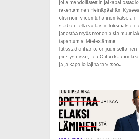
jolla mahdollistettiin jalkapallostadi
rakentaminen Heinäpäähän. Kysee
olisi noin viiden tuhannen katsojan
stadion, jolla voitaisiin futismatsien 
järjestää myös monenlaisia muunlai
tapahtumia. Mielestämme
futisstadionhanke on juuri sellainen
piristysruiske, jota Oulun kaupunkik
ja jalkapallo lajina tarvitsee...