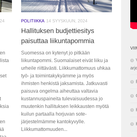
24
POLITIIKKA
14 SYYSKUUN, 2024
Hallituksen budjettiesitys
paisuttaa liikuntapommia
VI
nen
Suomessa on kytenyt jo pitkään
lista
liikuntapommi. Suomalaiset eivät liiku ja
arj
urheile riittävästi. Liikkumattomuus uhkaa
kset
työ- ja toimintakykyämme ja myös
ihmisten henkistä jaksamista. Jatkuvasti
paisuva ongelma aiheuttaa valtavia
t
kustannuspaineita tulevaisuudessa jo
ksia
muutenkin hallituksen leikkausten myötä
kuilun partaalla horjuvan sote-
den
järjestelmämme kantokyvylle.
ää
Liikkumattomuuden...
htaa