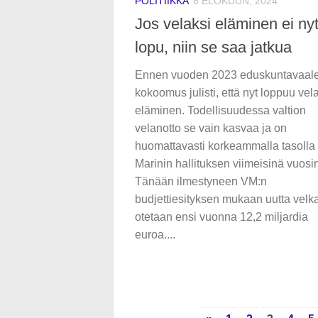
POLITIIKKA
8 ELOKUUN, 2024
Jos velaksi eläminen ei ny
lopu, niin se saa jatkua
Ennen vuoden 2023 eduskuntavaale
kokoomus julisti, että nyt loppuu vel
eläminen. Todellisuudessa valtion
velanotto se vain kasvaa ja on
huomattavasti korkeammalla tasolla
Marinin hallituksen viimeisinä vuosi
Tänään ilmestyneen VM:n
budjettiesityksen mukaan uutta velk
otetaan ensi vuonna 12,2 miljardia
euroa....