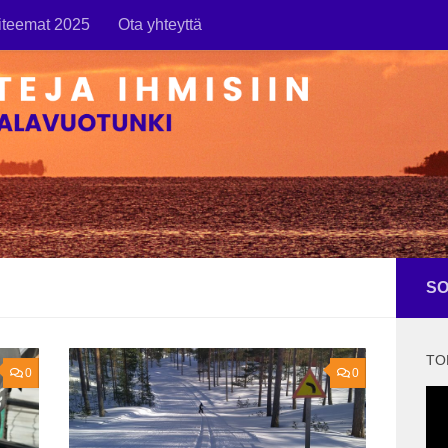
iteemat 2025
Ota yhteyttä
SO
TO
0
0