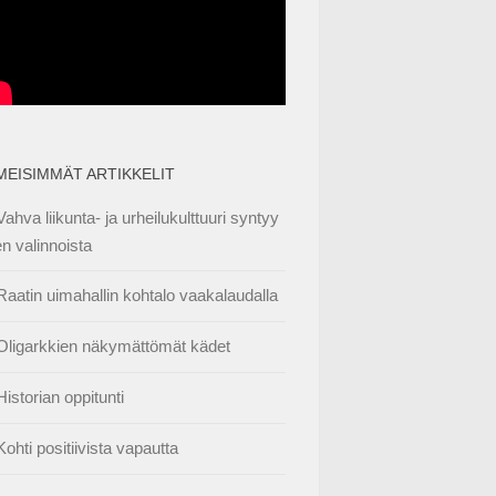
IMEISIMMÄT ARTIKKELIT
Vahva liikunta- ja urheilukulttuuri syntyy
en valinnoista
Raatin uimahallin kohtalo vaakalaudalla
Oligarkkien näkymättömät kädet
Historian oppitunti
Kohti positiivista vapautta