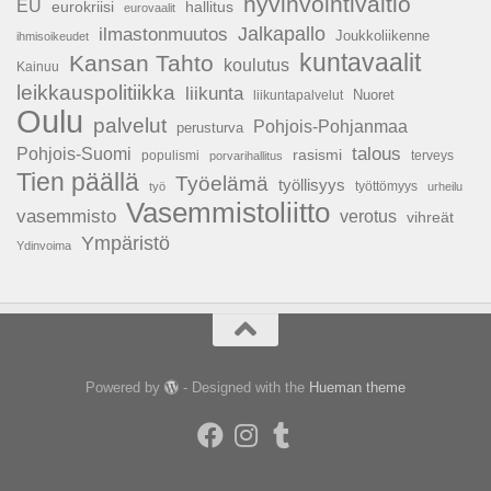
hyvinvointivaltio
EU
hallitus
eurokriisi
eurovaalit
Jalkapallo
ilmastonmuutos
Joukkoliikenne
ihmisoikeudet
kuntavaalit
Kansan Tahto
koulutus
Kainuu
leikkauspolitiikka
liikunta
Nuoret
liikuntapalvelut
Oulu
palvelut
Pohjois-Pohjanmaa
perusturva
talous
Pohjois-Suomi
rasismi
populismi
porvarihallitus
terveys
Tien päällä
Työelämä
työllisyys
työttömyys
työ
urheilu
Vasemmistoliitto
vasemmisto
verotus
vihreät
Ympäristö
Ydinvoima
Powered by
- Designed with the
Hueman theme