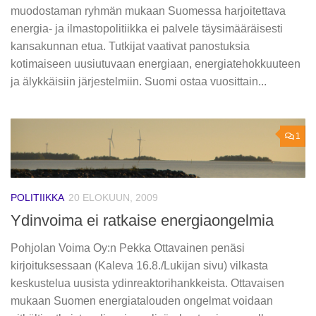
muodostaman ryhmän mukaan Suomessa harjoitettava
energia- ja ilmastopolitiikka ei palvele täysimääräisesti
kansakunnan etua. Tutkijat vaativat panostuksia
kotimaiseen uusiutuvaan energiaan, energiatehokkuuteen
ja älykkäisiin järjestelmiin. Suomi ostaa vuosittain...
1
POLITIIKKA
20 ELOKUUN, 2009
Ydinvoima ei ratkaise energiaongelmia
Pohjolan Voima Oy:n Pekka Ottavainen penäsi
kirjoituksessaan (Kaleva 16.8./Lukijan sivu) vilkasta
keskustelua uusista ydinreaktorihankkeista. Ottavaisen
mukaan Suomen energiatalouden ongelmat voidaan