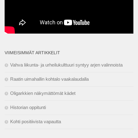
VIIMEISIMMÄT ARTIKKELIT
Vahva liikunta- ja urheilukulttuuri syntyy arjen valinnoista
Raatin uimahallin kohtalo vaakalaudalla
Oligarkkien näkymättömät kädet
Historian oppitunti
Kohti positiivista vapautta