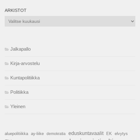
ARKISTOT
Arkistot
Jalkapallo
Kirja-arvostelu
Kuntapolitiikka
Politiikka
Yleinen
eduskuntavaalit
aluepolitiikka
ay-liike
EK
elvytys
demokratia