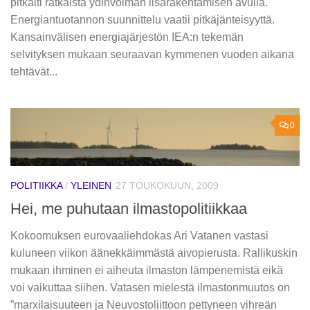
pitkälti ratkaista ydinvoiman lisärakentamisen avulla.
Energiantuotannon suunnittelu vaatii pitkäjänteisyyttä.
Kansainvälisen energiajärjestön IEA:n tekemän
selvityksen mukaan seuraavan kymmenen vuoden aikana
tehtävät...
0
POLITIIKKA
/
YLEINEN
27 TOUKOKUUN, 2009
Hei, me puhutaan ilmastopolitiikkaa
Kokoomuksen eurovaaliehdokas Ari Vatanen vastasi
kuluneen viikon äänekkäimmästä aivopierusta. Rallikuskin
mukaan ihminen ei aiheuta ilmaston lämpenemistä eikä
voi vaikuttaa siihen. Vatasen mielestä ilmastonmuutos on
”marxilaisuuteen ja Neuvostoliittoon pettyneen vihreän