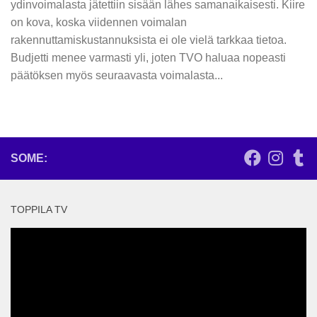
ydinvoimalasta jätettiin sisään lähes samanaikaisesti. Kiire
on kova, koska viidennen voimalan
rakennuttamiskustannuksista ei ole vielä tarkkaa tietoa.
Budjetti menee varmasti yli, joten TVO haluaa nopeasti
päätöksen myös seuraavasta voimalasta...
SOME:
TOPPILA TV