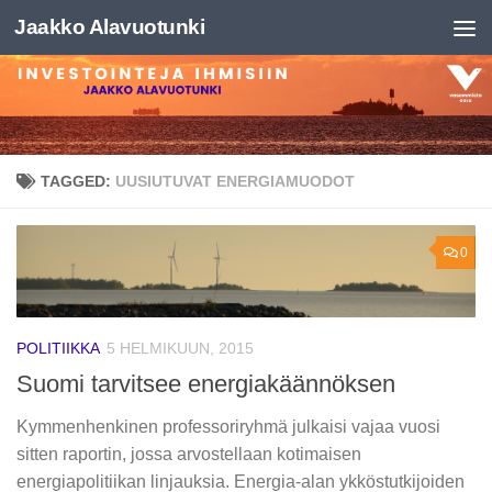
Jaakko Alavuotunki
Skip to content
TAGGED:
UUSIUTUVAT ENERGIAMUODOT
0
POLITIIKKA
5 HELMIKUUN, 2015
Suomi tarvitsee energiakäännöksen
Kymmenhenkinen professoriryhmä julkaisi vajaa vuosi
sitten raportin, jossa arvostellaan kotimaisen
energiapolitiikan linjauksia. Energia-alan ykköstutkijoiden