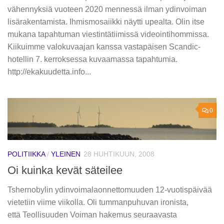
vähennyksiä vuoteen 2020 mennessä ilman ydinvoiman
lisärakentamista. Ihmismosaiikki näytti upealta. Olin itse
mukana tapahtuman viestintätiimissä videointihommissa.
Kiikuimme valokuvaajan kanssa vastapäisen Scandic-
hotellin 7. kerroksessa kuvaamassa tapahtumia.
http://ekakuudetta.info...
0
POLITIIKKA
/
YLEINEN
28 HUHTIKUUN, 2008
Oi kuinka kevät säteilee
Tshernobylin ydinvoimalaonnettomuuden 12-vuotispäivää
vietetiin viime viikolla. Oli tummanpuhuvan ironista,
että Teollisuuden Voiman hakemus seuraavasta