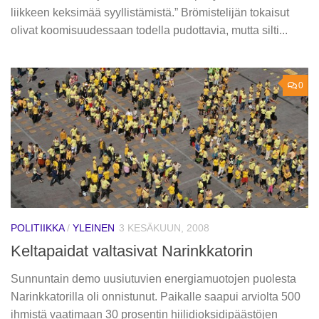
liikkeen keksimää syyllistämistä.” Brömistelijän tokaisut
olivat koomisuudessaan todella pudottavia, mutta silti...
0
POLITIIKKA
/
YLEINEN
3 KESÄKUUN, 2008
Keltapaidat valtasivat Narinkkatorin
Sunnuntain demo uusiutuvien energiamuotojen puolesta
Narinkkatorilla oli onnistunut. Paikalle saapui arviolta 500
ihmistä vaatimaan 30 prosentin hiilidioksidipäästöjen