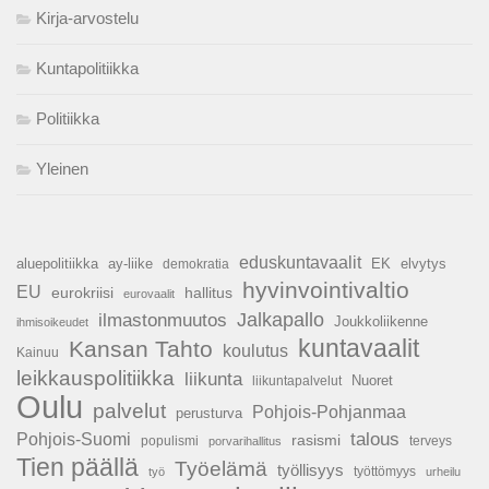
Kirja-arvostelu
Kuntapolitiikka
Politiikka
Yleinen
eduskuntavaalit
aluepolitiikka
ay-liike
EK
elvytys
demokratia
hyvinvointivaltio
EU
hallitus
eurokriisi
eurovaalit
Jalkapallo
ilmastonmuutos
Joukkoliikenne
ihmisoikeudet
kuntavaalit
Kansan Tahto
koulutus
Kainuu
leikkauspolitiikka
liikunta
Nuoret
liikuntapalvelut
Oulu
palvelut
Pohjois-Pohjanmaa
perusturva
talous
Pohjois-Suomi
rasismi
populismi
porvarihallitus
terveys
Tien päällä
Työelämä
työllisyys
työttömyys
työ
urheilu