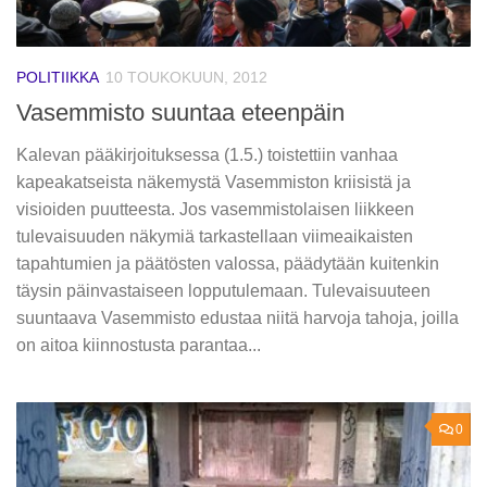
POLITIIKKA
10 TOUKOKUUN, 2012
Vasemmisto suuntaa eteenpäin
Kalevan pääkirjoituksessa (1.5.) toistettiin vanhaa
kapeakatseista näkemystä Vasemmiston kriisistä ja
visioiden puutteesta. Jos vasemmistolaisen liikkeen
tulevaisuuden näkymiä tarkastellaan viimeaikaisten
tapahtumien ja päätösten valossa, päädytään kuitenkin
täysin päinvastaiseen lopputulemaan. Tulevaisuuteen
suuntaava Vasemmisto edustaa niitä harvoja tahoja, joilla
on aitoa kiinnostusta parantaa...
0