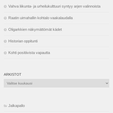
Vahva liikunta- ja urheilukulttuuri syntyy arjen valinnoista
Raatin uimahallin kohtalo vaakalaudalla
Oligarkkien näkymättömät kädet
Historian oppitunti
Kohti positiivista vapautta
ARKISTOT
Arkistot
Jalkapallo