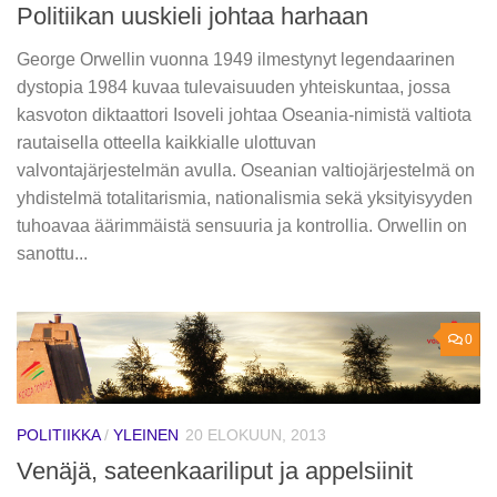
Politiikan uuskieli johtaa harhaan
George Orwellin vuonna 1949 ilmestynyt legendaarinen
dystopia 1984 kuvaa tulevaisuuden yhteiskuntaa, jossa
kasvoton diktaattori Isoveli johtaa Oseania-nimistä valtiota
rautaisella otteella kaikkialle ulottuvan
valvontajärjestelmän avulla. Oseanian valtiojärjestelmä on
yhdistelmä totalitarismia, nationalismia sekä yksityisyyden
tuhoavaa äärimmäistä sensuuria ja kontrollia. Orwellin on
sanottu...
0
POLITIIKKA
/
YLEINEN
20 ELOKUUN, 2013
Venäjä, sateenkaariliput ja appelsiinit