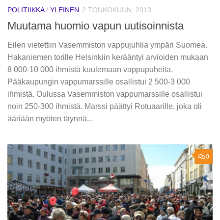
POLITIIKKA
/
YLEINEN
2 TOUKOKUUN, 2013
Muutama huomio vapun uutisoinnista
Eilen vietettiin Vasemmiston vappujuhlia ympäri Suomea.
Hakaniemen torille Helsinkiin kerääntyi arvioiden mukaan
8 000-10 000 ihmistä kuulemaan vappupuheita.
Pääkaupungin vappumarssille osallistui 2 500-3 000
ihmistä. Oulussa Vasemmiston vappumarssille osallistui
noin 250-300 ihmistä. Marssi päättyi Rotuaarille, joka oli
ääriään myöten täynnä...
0