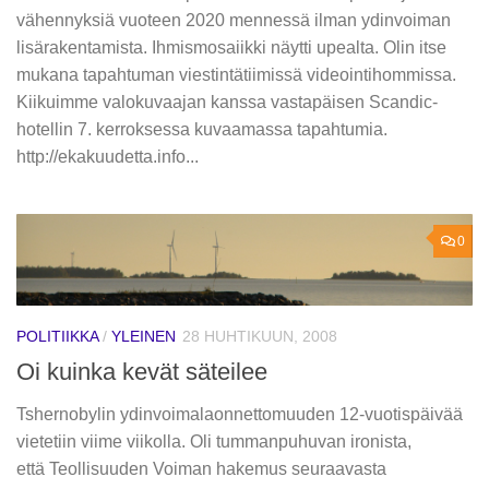
vähennyksiä vuoteen 2020 mennessä ilman ydinvoiman
lisärakentamista. Ihmismosaiikki näytti upealta. Olin itse
mukana tapahtuman viestintätiimissä videointihommissa.
Kiikuimme valokuvaajan kanssa vastapäisen Scandic-
hotellin 7. kerroksessa kuvaamassa tapahtumia.
http://ekakuudetta.info...
0
POLITIIKKA
/
YLEINEN
28 HUHTIKUUN, 2008
Oi kuinka kevät säteilee
Tshernobylin ydinvoimalaonnettomuuden 12-vuotispäivää
vietetiin viime viikolla. Oli tummanpuhuvan ironista,
että Teollisuuden Voiman hakemus seuraavasta