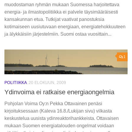
muodostaman ryhmän mukaan Suomessa harjoitettava
energia- ja ilmastopolitiikka ei palvele täysimääräisesti
kansakunnan etua. Tutkijat vaativat panostuksia
kotimaiseen uusiutuvaan energiaan, energiatehokkuuteen
ja älykkäisiin järjestelmiin. Suomi ostaa vuosittain...
1
POLITIIKKA
20 ELOKUUN, 2009
Ydinvoima ei ratkaise energiaongelmia
Pohjolan Voima Oy:n Pekka Ottavainen penäsi
kirjoituksessaan (Kaleva 16.8./Lukijan sivu) vilkasta
keskustelua uusista ydinreaktorihankkeista. Ottavaisen
mukaan Suomen energiatalouden ongelmat voidaan