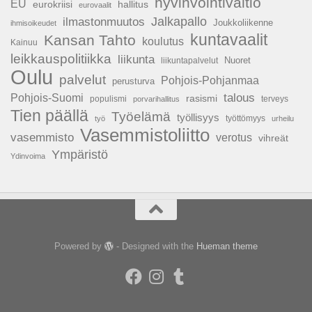
hyvinvointivaltio
EU
hallitus
eurokriisi
eurovaalit
Jalkapallo
ilmastonmuutos
Joukkoliikenne
ihmisoikeudet
kuntavaalit
Kansan Tahto
koulutus
Kainuu
leikkauspolitiikka
liikunta
Nuoret
liikuntapalvelut
Oulu
palvelut
Pohjois-Pohjanmaa
perusturva
talous
Pohjois-Suomi
rasismi
populismi
porvarihallitus
terveys
Tien päällä
Työelämä
työllisyys
työttömyys
työ
urheilu
Vasemmistoliitto
vasemmisto
verotus
vihreät
Ympäristö
Ydinvoima
Powered by
- Designed with the
Hueman theme