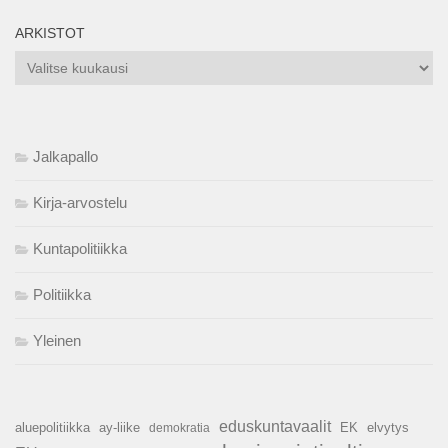
ARKISTOT
Arkistot
Jalkapallo
Kirja-arvostelu
Kuntapolitiikka
Politiikka
Yleinen
eduskuntavaalit
aluepolitiikka
ay-liike
EK
elvytys
demokratia