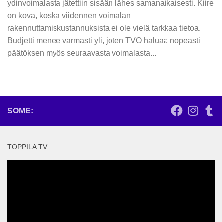
ydinvoimalasta jätettiin sisään lähes samanaikaisesti. Kiire
on kova, koska viidennen voimalan
rakennuttamiskustannuksista ei ole vielä tarkkaa tietoa.
Budjetti menee varmasti yli, joten TVO haluaa nopeasti
päätöksen myös seuraavasta voimalasta...
SOME:
TOPPILA TV