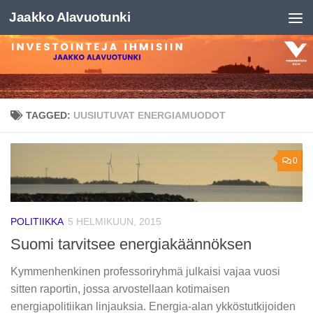
Jaakko Alavuotunki
Skip to content
TAGGED:
UUSIUTUVAT ENERGIAMUODOT
0
POLITIIKKA
5 HELMIKUUN, 2015
Suomi tarvitsee energiakäännöksen
Kymmenhenkinen professoriryhmä julkaisi vajaa vuosi
sitten raportin, jossa arvostellaan kotimaisen
energiapolitiikan linjauksia. Energia-alan ykköstutkijoiden