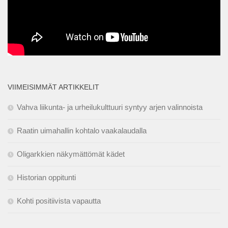
VIIMEISIMMÄT ARTIKKELIT
Vahva liikunta- ja urheilukulttuuri syntyy arjen valinnoista
Raatin uimahallin kohtalo vaakalaudalla
Oligarkkien näkymättömät kädet
Historian oppitunti
Kohti positiivista vapautta