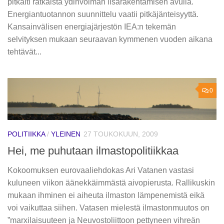
pitkälti ratkaista ydinvoiman lisärakentamisen avulla.
Energiantuotannon suunnittelu vaatii pitkäjänteisyyttä.
Kansainvälisen energiajärjestön IEA:n tekemän
selvityksen mukaan seuraavan kymmenen vuoden aikana
tehtävät...
0
POLITIIKKA
/
YLEINEN
27 TOUKOKUUN, 2009
Hei, me puhutaan ilmastopolitiikkaa
Kokoomuksen eurovaaliehdokas Ari Vatanen vastasi
kuluneen viikon äänekkäimmästä aivopierusta. Rallikuskin
mukaan ihminen ei aiheuta ilmaston lämpenemistä eikä
voi vaikuttaa siihen. Vatasen mielestä ilmastonmuutos on
”marxilaisuuteen ja Neuvostoliittoon pettyneen vihreän