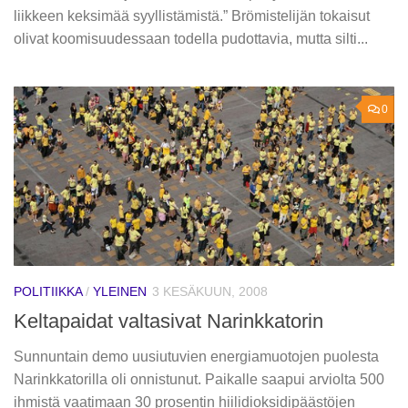
liikkeen keksimää syyllistämistä.” Brömistelijän tokaisut
olivat koomisuudessaan todella pudottavia, mutta silti...
0
POLITIIKKA
/
YLEINEN
3 KESÄKUUN, 2008
Keltapaidat valtasivat Narinkkatorin
Sunnuntain demo uusiutuvien energiamuotojen puolesta
Narinkkatorilla oli onnistunut. Paikalle saapui arviolta 500
ihmistä vaatimaan 30 prosentin hiilidioksidipäästöjen