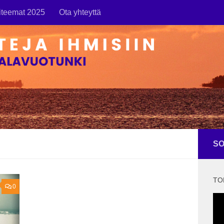
iteemat 2025
Ota yhteyttä
SO
TO
0