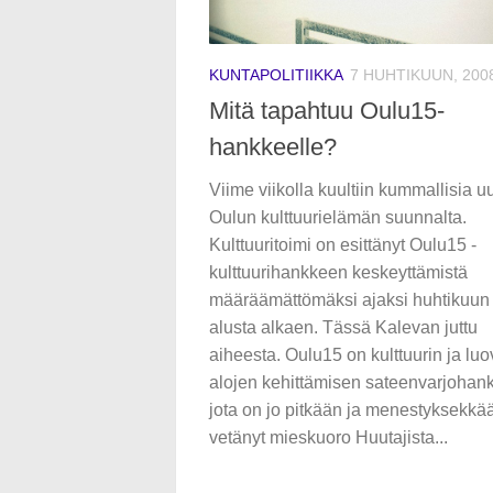
KUNTAPOLITIIKKA
7 HUHTIKUUN, 200
Mitä tapahtuu Oulu15-
hankkeelle?
Viime viikolla kuultiin kummallisia uu
Oulun kulttuurielämän suunnalta.
Kulttuuritoimi on esittänyt Oulu15 -
kulttuurihankkeen keskeyttämistä
määräämättömäksi ajaksi huhtikuun
alusta alkaen. Tässä Kalevan juttu
aiheesta. Oulu15 on kulttuurin ja luo
alojen kehittämisen sateenvarjohan
jota on jo pitkään ja menestyksekkää
vetänyt mieskuoro Huutajista...