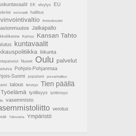
EU
uskuntavaalit
EK
elvytys
hallitus
okriisi
eurovaalit
vinvointivaltio
ihmisoikeudet
Jalkapallo
mastonmuutos
Kansan Tahto
kkoliikenne
Kainuu
kuntavaalit
ulutus
ikkauspolitiikka
liikunta
Oulu
palvelut
Nuoret
untapalvelut
Pohjois-Pohjanmaa
usturva
hjois-Suomi
populismi
porvarihallitus
Tien päällä
talous
ismi
terveys
Työelämä
työllisyys
työttömyys
vasemmisto
ilu
asemmistoliitto
verotus
Ympäristö
reät
Ydinvoima