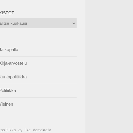
KISTOT
istot
Jalkapallo
Kirja-arvostelu
Kuntapolitiikka
Politiikka
Yleinen
politiikka
ay-liike
demokratia