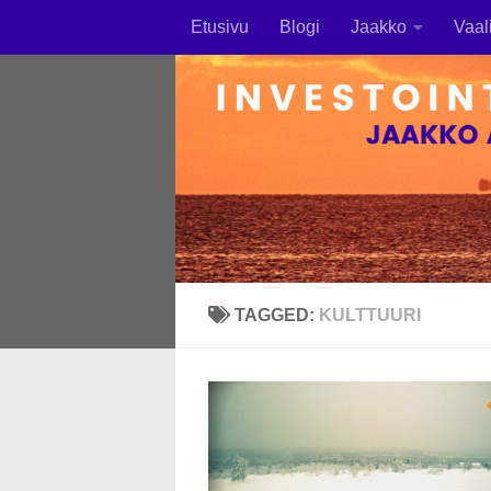
Etusivu
Blogi
Jaakko
Vaal
Skip to content
TAGGED:
KULTTUURI