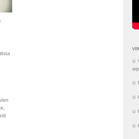
8
VI
tisia
arj
vien
ke,
sti