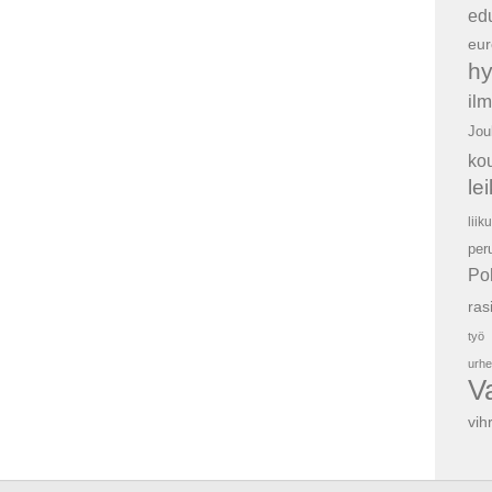
ed
eur
hy
il
Jou
ko
le
liik
per
Po
ras
työ
urhe
V
vih