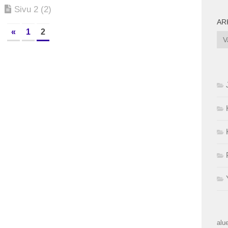
Sivu 2 (2)
AR
«
1
2
Ark
alue