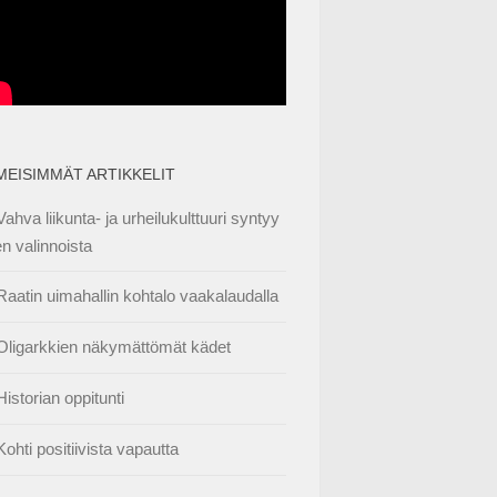
IMEISIMMÄT ARTIKKELIT
Vahva liikunta- ja urheilukulttuuri syntyy
en valinnoista
Raatin uimahallin kohtalo vaakalaudalla
Oligarkkien näkymättömät kädet
Historian oppitunti
Kohti positiivista vapautta