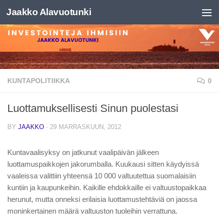
Jaakko Alavuotunki
Skip to content
KUNTAPOLITIIKKA
0
Luottamuksellisesti Sinun puolestasi
BY
JAAKKO
·
29 MARRASKUUN, 2012
Kuntavaalisyksy on jatkunut vaalipäivän jälkeen
luottamuspaikkojen jakorumballa. Kuukausi sitten käydyissä
vaaleissa valittiin yhteensä 10 000 valtuutettua suomalaisiin
kuntiin ja kaupunkeihin. Kaikille ehdokkaille ei valtuustopaikkaa
herunut, mutta onneksi erilaisia luottamustehtäviä on jaossa
moninkertainen määrä valtuuston tuoleihin verrattuna.