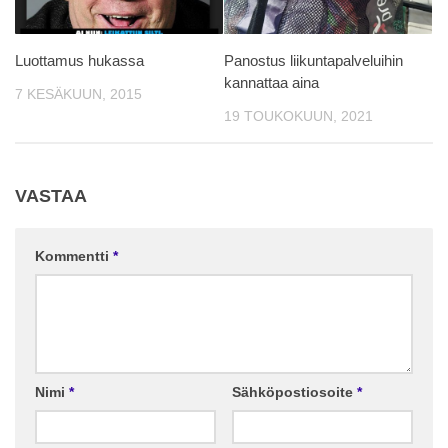
Luottamus hukassa
Panostus liikuntapalveluihin
kannattaa aina
7 KESÄKUUN, 2015
19 TOUKOKUUN, 2021
VASTAA
Kommentti
*
Nimi
*
Sähköpostiosoite
*