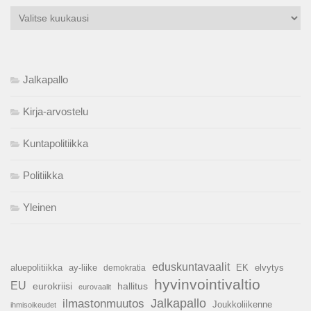
Arkistot
Jalkapallo
Kirja-arvostelu
Kuntapolitiikka
Politiikka
Yleinen
eduskuntavaalit
aluepolitiikka
ay-liike
EK
elvytys
demokratia
hyvinvointivaltio
EU
hallitus
eurokriisi
eurovaalit
Jalkapallo
ilmastonmuutos
Joukkoliikenne
ihmisoikeudet