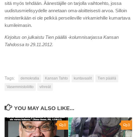
sitä myös tehdään. Äänestäjille on tarjolla vaihtoehto, jossa
uudistusmielisyydelle annetaan oma-aloitteisesti arvoa. Silloin
ministerikään ei ole pelkkä perseileville virkamiehille kumartava
kumileimasin.
Kirjoitus on julkaistu Tien päällä -kolumnisarjassa Kansan
Tahdossa to 29.11.2012.
Tags:
demokratia
Kansan Tahto
kuntavaalit
Tien päällä
Vasemmistoliitto
vihreät
YOU MAY ALSO LIKE...
0
0