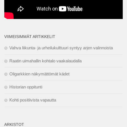
VIIMEISIMMÄT ARTIKKELIT
Vahva liikunta- ja urheilukulttuuri syntyy arjen valinnoista
Raatin uimahallin kohtalo vaakalaudalla
Oligarkkien näkymättömät kädet
Historian oppitunti
Kohti positiivista vapautta
ARKISTOT