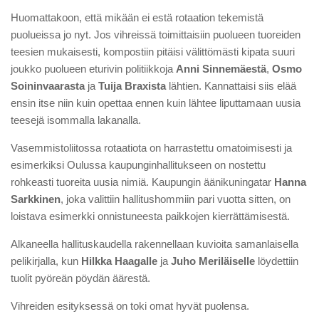
Huomattakoon, että mikään ei estä rotaation tekemistä
puolueissa jo nyt. Jos vihreissä toimittaisiin puolueen tuoreiden
teesien mukaisesti, kompostiin pitäisi välittömästi kipata suuri
joukko puolueen eturivin politiikkoja
Anni Sinnemäestä
,
Osmo
Soininvaarasta
ja
Tuija Braxista
lähtien. Kannattaisi siis elää
ensin itse niin kuin opettaa ennen kuin lähtee liputtamaan uusia
teesejä isommalla lakanalla.
Vasemmistoliitossa rotaatiota on harrastettu omatoimisesti ja
esimerkiksi Oulussa kaupunginhallitukseen on nostettu
rohkeasti tuoreita uusia nimiä. Kaupungin äänikuningatar
Hanna
Sarkkinen
, joka valittiin hallitushommiin pari vuotta sitten, on
loistava esimerkki onnistuneesta paikkojen kierrättämisestä.
Alkaneella hallituskaudella rakennellaan kuvioita samanlaisella
pelikirjalla, kun
Hilkka Haagalle
ja
Juho Meriläiselle
löydettiin
tuolit pyöreän pöydän äärestä.
Vihreiden esityksessä on toki omat hyvät puolensa.