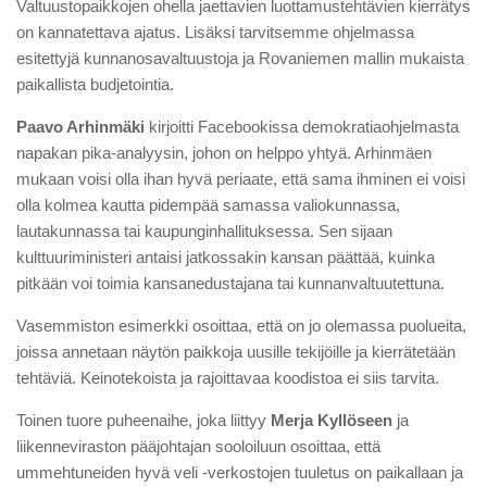
Valtuustopaikkojen ohella jaettavien luottamustehtävien kierrätys
on kannatettava ajatus. Lisäksi tarvitsemme ohjelmassa
esitettyjä kunnanosavaltuustoja ja Rovaniemen mallin mukaista
paikallista budjetointia.
Paavo Arhinmäki
kirjoitti Facebookissa demokratiaohjelmasta
napakan pika-analyysin, johon on helppo yhtyä. Arhinmäen
mukaan voisi olla ihan hyvä periaate, että sama ihminen ei voisi
olla kolmea kautta pidempää samassa valiokunnassa,
lautakunnassa tai kaupunginhallituksessa. Sen sijaan
kulttuuriministeri antaisi jatkossakin kansan päättää, kuinka
pitkään voi toimia kansanedustajana tai kunnanvaltuutettuna.
Vasemmiston esimerkki osoittaa, että on jo olemassa puolueita,
joissa annetaan näytön paikkoja uusille tekijöille ja kierrätetään
tehtäviä. Keinotekoista ja rajoittavaa koodistoa ei siis tarvita.
Toinen tuore puheenaihe, joka liittyy
Merja Kyllöseen
ja
liikenneviraston pääjohtajan sooloiluun osoittaa, että
ummehtuneiden hyvä veli -verkostojen tuuletus on paikallaan ja