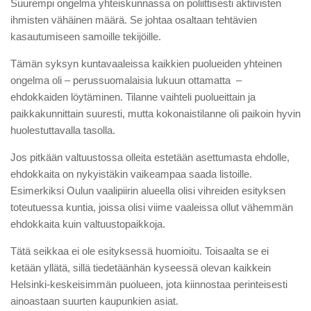
Suurempi ongelma yhteiskunnassa on poliittisesti aktiivisten
ihmisten vähäinen määrä. Se johtaa osaltaan tehtävien
kasautumiseen samoille tekijöille.
Tämän syksyn kuntavaaleissa kaikkien puolueiden yhteinen
ongelma oli – perussuomalaisia lukuun ottamatta –
ehdokkaiden löytäminen. Tilanne vaihteli puolueittain ja
paikkakunnittain suuresti, mutta kokonaistilanne oli paikoin hyvin
huolestuttavalla tasolla.
Jos pitkään valtuustossa olleita estetään asettumasta ehdolle,
ehdokkaita on nykyistäkin vaikeampaa saada listoille.
Esimerkiksi Oulun vaalipiirin alueella olisi vihreiden esityksen
toteutuessa kuntia, joissa olisi viime vaaleissa ollut vähemmän
ehdokkaita kuin valtuustopaikkoja.
Tätä seikkaa ei ole esityksessä huomioitu. Toisaalta se ei
ketään yllätä, sillä tiedetäänhän kyseessä olevan kaikkein
Helsinki-keskeisimmän puolueen, jota kiinnostaa perinteisesti
ainoastaan suurten kaupunkien asiat.