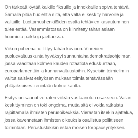
On tärkeää löytää kaikille fiksuille ja innokkaille sopiva tehtävä.
Samalla pitää huolehtia siitä, että valta ei keskity harvoille ja
valituille. Luottamushenkilöiden osalta tehtävien kasautuminen
tulee estää. Vasemmistossa on kiinnitetty tähän asiaan
huomiota paikkoja jaettaessa.
Viikon puheenaihe liittyy tähän kuvioon. Vihreiden
puoluevaltuuskunta hyväksyi sunnuntaina demokratiaohjelman,
jossa vaaditaan kolmen kauden rotaatiota eduskuntaan,
europarlamenttiin ja kunnanvaltuustoihin. Kyseisiin toimielimiin
valitut saisivat esityksen mukaan toimia tehtävässään
yhtäjaksoisesti enintään kolme kautta.
Esitys on saanut verraten viileän vastaanoton osakseen. Vallan
keskittyminen on toki ongelma, mutta sitä ei voida ratkaista
rajoittamalla ihmisten perusoikeuksia.
ierastan itsekin ajattelua,
V
jossa kavennetaan ihmisten oikeuksia osallistua poliittiseen
toimintaan. Perustuslakikin estää moisen torppausyrityksen.