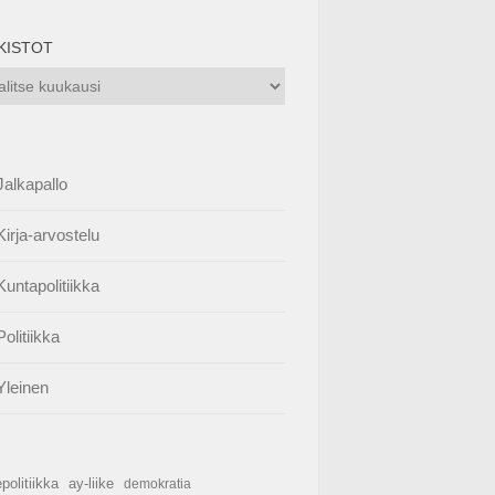
KISTOT
istot
Jalkapallo
Kirja-arvostelu
Kuntapolitiikka
Politiikka
Yleinen
politiikka
ay-liike
demokratia