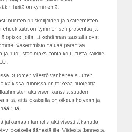
issäkin heitä on kymmeniä.
i nuorten opiskelijoiden ja akateemisten
ita ehdokkaita on kymmenisen prosenttia ja
opiskelijoita. Liikehdinnän taustalla ovat
rvomme. Vasemmisto haluaa parantaa
a ja puolustaa maksutonta koulutusta kaikille
tta.
ossa. Suomen väestö vanhenee suurten
ja kaikissa kunnissa on tärkeää huolehtia
 Ikäihmisten aktiivisen kansalaisuuden
 siitä, että jokaisella on oikeus hoivaan ja
ää riitä.
ä jatkamaan tarmolla aktiivisesti alkanutta
yy jokaiselle äänestäjille. Viidestä Jannesta,