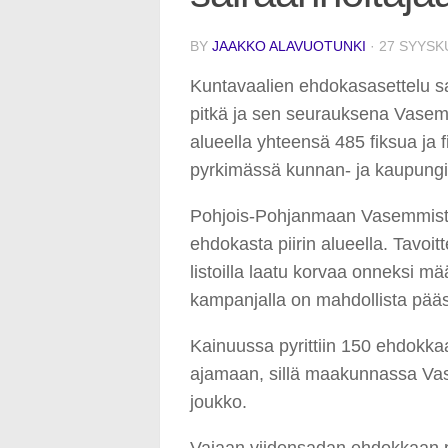
BY
JAAKKO ALAVUOTUNKI
·
27 SYYSK
Kuntavaalien ehdokasasettelu saat
pitkä ja sen seurauksena Vasemmis
alueella yhteensä 485 fiksua ja 
pyrkimässä kunnan- ja kaupungin
Pohjois-Pohjanmaan Vasemmisto a
ehdokasta piirin alueella. Tavoi
listoilla laatu korvaa onneksi mä
kampanjalla on mahdollista pää
Kainuussa pyrittiin 150 ehdokkaas
ajamaan, sillä maakunnassa Va
joukko.
Vajaan viidensadan ehdokkaan 