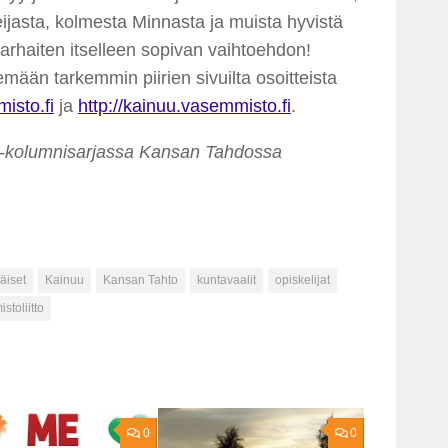
ijasta, kolmesta Minnasta ja muista hyvistä
parhaiten itselleen sopivan vaihtoehdon!
lemään tarkemmin piirien sivuilta osoitteista
isto.fi
ja
http://kainuu.vasemmisto.fi
.
lä -kolumnisarjassa Kansan Tahdossa
äiset
Kainuu
Kansan Tahto
kuntavaalit
opiskelijat
toliitto
0
0