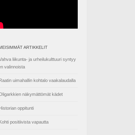
IMEISIMMÄT ARTIKKELIT
Vahva liikunta- ja urheilukulttuuri syntyy
en valinnoista
Raatin uimahallin kohtalo vaakalaudalla
Oligarkkien näkymättömät kädet
Historian oppitunti
Kohti positiivista vapautta