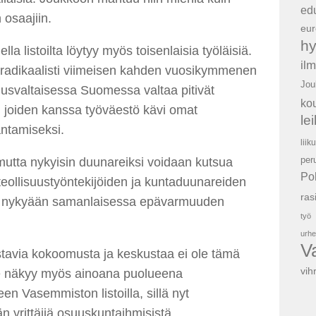
ed
 osaajiin.
eur
hy
a listoilta löytyy myös toisenlaisia työläisiä.
il
radikaalisti viimeisen kahden vuosikymmenen
Jou
uusvaltaisessa Suomessa valtaa pitivät
ko
t, joiden kanssa työväestö kävi omat
le
ntamiseksi.
liik
per
mutta nykyisin duunareiksi voidaan kutsua
Po
 teollisuustyöntekijöiden ja kuntaduunareiden
ras
ävät nykyään samanlaisessa epävarmuuden
työ
urhe
V
stavia kokoomusta ja keskustaa ei ole tämä
vih
Se näkyy myös ainoana puolueena
en Vasemmiston listoilla, sillä nyt
yrittäjiä osuuskuntaihmisistä