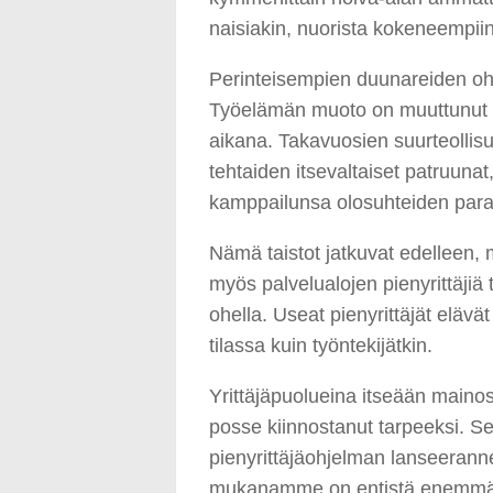
naisiakin, nuorista kokeneempiin
Perinteisempien duunareiden ohell
Työelämän muoto on muuttunut 
aikana. Takavuosien suurteollis
tehtaiden itsevaltaiset patruuna
kamppailunsa olosuhteiden para
Nämä taistot jatkuvat edelleen, 
myös palvelualojen pienyrittäjiä
ohella. Useat pienyrittäjät el
tilassa kuin työntekijätkin.
Yrittäjäpuolueina itseään maino
posse kiinnostanut tarpeeksi. 
pienyrittäjäohjelman lanseeranne
mukanamme on entistä enemmän 