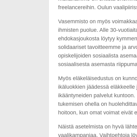
freelancereihin. Oulun vaalipiir
Vasemmisto on myös voimakkaast
ihmisten puolue. Alle 30-vuotia
ehdokasjoukosta löytyy kymmeniä 
solidaariset tavoitteemme ja a
opiskelijoiden sosiaalista asema
sosiaalisesta asemasta riippuma
Myös eläkeläisedustus on kunn
ikäluokkien jäädessä eläkkeelle 
ikääntyneiden palvelut kuntoon.
tukemisen ohella on huolehdittava
hoitoon, kun omat voimat eivät en
Näistä asetelmista on hyvä lähte
vaalikampanjaa. Vaihtoehtoja löyt