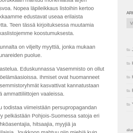
asvoa. Nopea läpileikkaus listoihin kertoo
AR
kkaamme edustavat useaa erilaista
Ark
ta. Teen tässä kirjoituksessa muutamia
dokaslistojemme koostumuksesta.
unnalta on viljelty myyttiä, jonka mukaan
uunareiden puolue.
kastelua. Eduskunnassa Vasemmisto on ollut
 työelämäasioissa. Ihmiset ovat huomanneet
vasemmistoryhmät kasvattivat kannatustaan
ammattiliittojen vaaleissa.
lu todistaa viimeistään persupropagandan
yy pelkästään Pohjois-Suomessa satoja eri
hköasentajia, hitsaajia, myyjiä ja
alue
laisia. Joukkoon mahtuu niin miehiä kuin