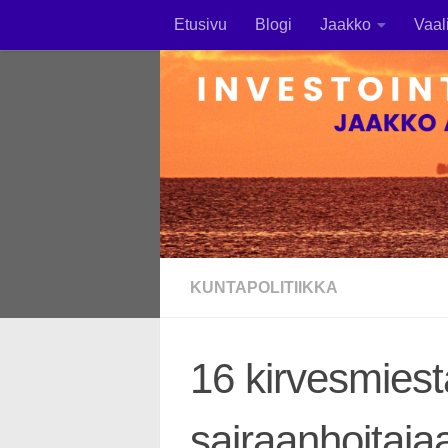
Etusivu
Blogi
Jaakko
Vaal
Skip to content
KUNTAPOLITIIKKA
16 kirvesmiest
sairaanhoitaja