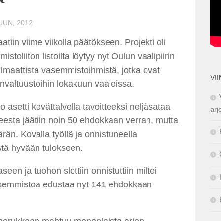
UUN, 2012
iin viime viikolla päätökseen. Projekti oli
toliiton listoilta löytyy nyt Oulun vaalipiirin
filmaattista vasemmistoihmistä, jotka ovat
VI
valtuustoihin lokakuun vaaleissa.
setti kevättalvella tavoitteeksi neljäsataa
arj
tteesta jäätiin noin 50 ehdokkaan verran, mutta
ärän. Kovalla työllä ja onnistuneella
stä hyvään tulokseen.
een ja tuohon slottiin onnistuttiin miltei
semmistoa edustaa nyt 141 ehdokkaan
porukkaan mahtuu monenlaista arjen