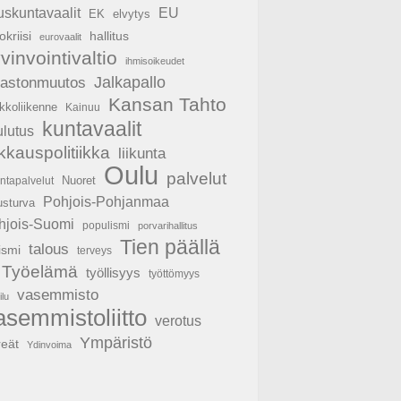
EU
uskuntavaalit
EK
elvytys
hallitus
okriisi
eurovaalit
vinvointivaltio
ihmisoikeudet
Jalkapallo
mastonmuutos
Kansan Tahto
kkoliikenne
Kainuu
kuntavaalit
ulutus
ikkauspolitiikka
liikunta
Oulu
palvelut
Nuoret
untapalvelut
Pohjois-Pohjanmaa
usturva
hjois-Suomi
populismi
porvarihallitus
Tien päällä
talous
ismi
terveys
Työelämä
työllisyys
työttömyys
vasemmisto
ilu
asemmistoliitto
verotus
Ympäristö
reät
Ydinvoima