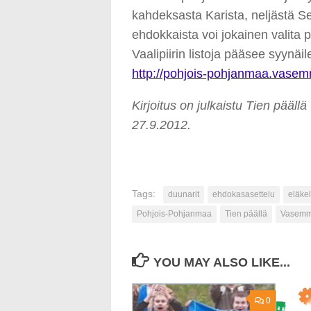
kahdeksasta Karista, neljästä Se
ehdokkaista voi jokainen valita 
Vaalipiirin listoja pääsee syynäi
http://pohjois-pohjanmaa.vasemm
Kirjoitus on julkaistu Tien pääl
27.9.2012.
Tags:
duunarit
ehdokasasettelu
eläkel
Pohjois-Pohjanmaa
Tien päällä
Vasemmis
YOU MAY ALSO LIKE...
0