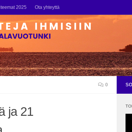
iteemat 2025
Ota yhteyttä
0
SO
TO
ä ja 21
a