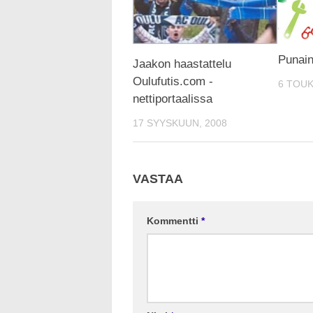
Punain
Jaakon haastattelu
Oulufutis.com -
6 TOUK
nettiportaalissa
17 SYYSKUUN, 2008
VASTAA
Kommentti
*