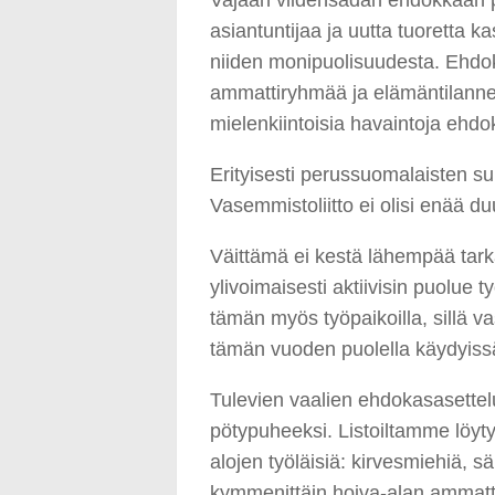
asiantuntijaa ja uutta tuoretta k
niiden monipuolisuudesta. Ehdo
ammattiryhmää ja elämäntilannet
mielenkiintoisia havaintoja eh
Erityisesti perussuomalaisten su
Vasemmistoliitto ei olisi enää d
Väittämä ei kestä lähempää tar
ylivoimaisesti aktiivisin puolue
tämän myös työpaikoilla, sillä 
tämän vuoden puolella käydyissä 
Tulevien vaalien ehdokasasette
pötypuheeksi. Listoiltamme löyt
alojen työläisiä: kirvesmiehiä, sä
kymmenittäin hoiva-alan ammatti