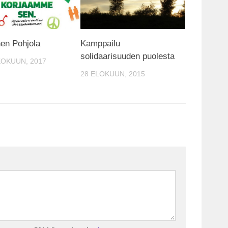
en Pohjola
Kamppailu
solidaarisuuden puolesta
OKUUN, 2017
28 ELOKUUN, 2015